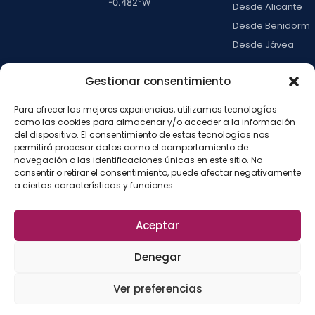
-0.482
°W
Desde Alicante
Desde Benidorm
Desde Jávea
Ver todas →
Gestionar consentimiento
Para ofrecer las mejores experiencias, utilizamos tecnologías
LA ISLA
como las cookies para almacenar y/o acceder a la información
Actividades
del dispositivo. El consentimiento de estas tecnologías nos
permitirá procesar datos como el comportamiento de
Blog
navegación o las identificaciones únicas en este sitio. No
Con niños
consentir o retirar el consentimiento, puede afectar negativamente
a ciertas características y funciones.
Preguntas frecue
Press kit
Aceptar
Aviso legal
Privacidad
Cookies
·
·
·
©
2026
La Isla de
Configurar cookies
Denegar
Tabarca
La
Desarrollado por
Ver preferencias
Fábrica del SEO