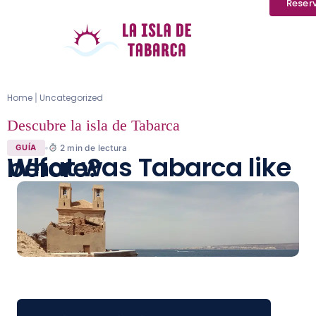
Reser
Home
Uncategorized
|
Descubre la isla de Tabarca
2
min de lectura
GUÍA
What was Tabarca like before?