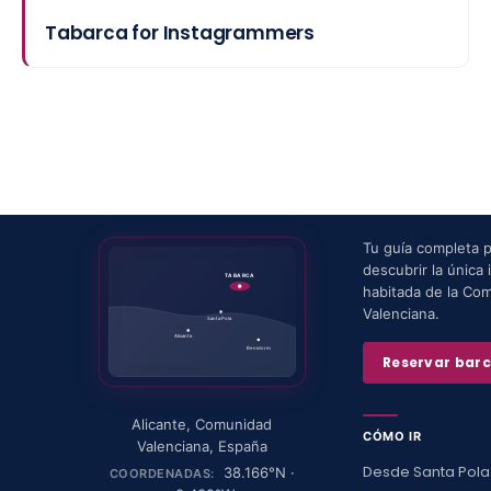
Tabarca for Instagrammers
Tu guía completa 
descubrir la única i
TABARCA
habitada de la Co
Valenciana.
Santa Pola
Alicante
Benidorm
Reservar bar
Alicante
,
Comunidad
CÓMO IR
Valenciana
,
España
Desde Santa Pola
38.166
°N ·
COORDENADAS: