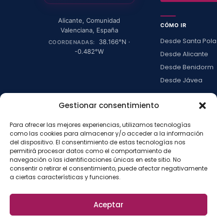
Alicante
,
Comunidad
CÓMO IR
Valenciana
,
España
Desde Santa Pola
38.166
°N ·
COORDENADAS:
-0.482
°W
Desde Alicante
Desde Benidorm
Desde Jávea
Ver todas →
Gestionar consentimiento
Para ofrecer las mejores experiencias, utilizamos tecnologías
LA ISLA
como las cookies para almacenar y/o acceder a la información
del dispositivo. El consentimiento de estas tecnologías nos
Actividades
permitirá procesar datos como el comportamiento de
Blog
navegación o las identificaciones únicas en este sitio. No
consentir o retirar el consentimiento, puede afectar negativamente
Con niños
a ciertas características y funciones.
Preguntas frecue
Press kit
Aceptar
Aviso legal
Privacidad
Cookies
·
·
·
©
2026
La Isla de