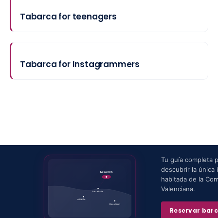
Tabarca for teenagers
Tabarca for Instagrammers
Tu guía completa 
descubrir la única i
TABARCA
habitada de la Co
Valenciana.
Santa Pola
Alicante
Benidorm
Reservar bar