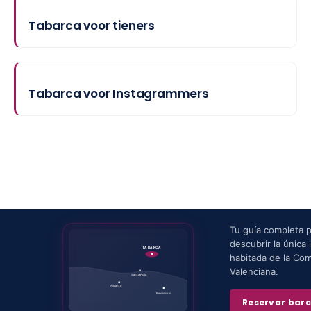
Tabarca voor tieners
Tabarca voor Instagrammers
Tu guía completa 
descubrir la única i
TABARCA
habitada de la Co
Valenciana.
Santa Pola
Alicante
Benidorm
Reservar bar