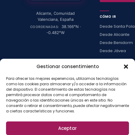
Alicante
,
Comunidad
CÓMO IR
Valenciana
,
España
Desde Santa Pola
38.166
°N ·
COORDENADAS:
-0.482
°W
Desde Alicante
Desde Benidorm
Desde Jávea
Ver todas →
Gestionar consentimiento
Para ofrecer las mejores experiencias, utilizamos tecnologías
LA ISLA
como las cookies para almacenar y/o acceder a la información
Actividades
del dispositivo. El consentimiento de estas tecnologías nos
permitirá procesar datos como el comportamiento de
Blog
navegación o las identificaciones únicas en este sitio. No
Con niños
consentir o retirar el consentimiento, puede afectar negativamente
a ciertas características y funciones.
Preguntas frecue
Press kit
Aceptar
·
·
·