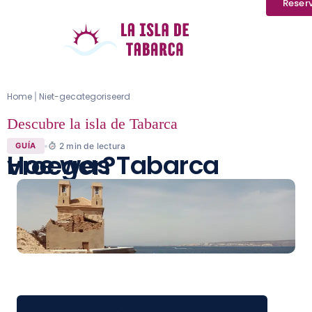
Reser
Home
Niet-gecategoriseerd
|
Descubre la isla de Tabarca
2
min de lectura
GUÍA
Hoe was Tabarca vroeger?