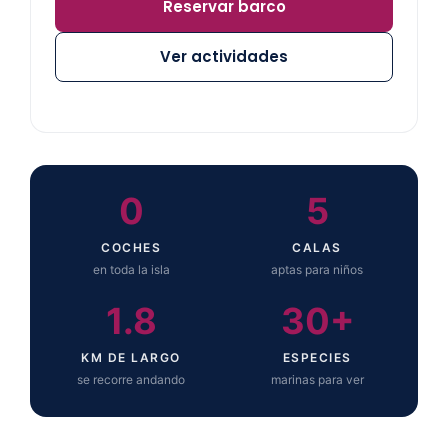
Reservar barco
Ver actividades
0
5
COCHES
CALAS
en toda la isla
aptas para niños
1.8
30+
KM DE LARGO
ESPECIES
se recorre andando
marinas para ver