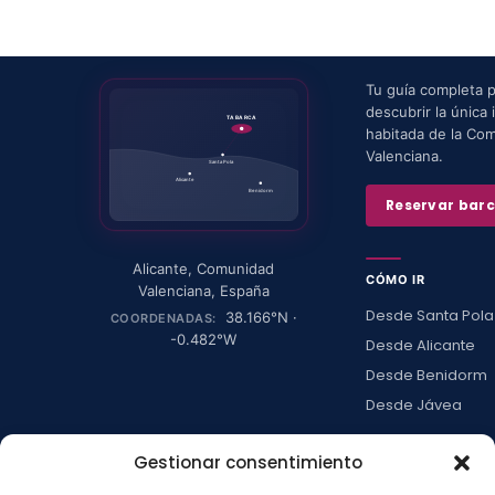
Tu guía completa 
descubrir la única i
TABARCA
habitada de la Co
Valenciana.
Santa Pola
Alicante
Benidorm
Reservar bar
Alicante
,
Comunidad
CÓMO IR
Valenciana
,
España
Desde Santa Pola
38.166
°N ·
COORDENADAS:
-0.482
°W
Desde Alicante
Desde Benidorm
Desde Jávea
Ver todas →
Gestionar consentimiento