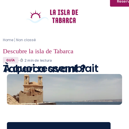
Reser
Home
Non classé
|
Descubre la isla de Tabarca
2
min de lectura
GUÍA
À quoi ressemblait Tabarca avant ?