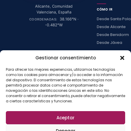
Alicante
,
Comunidad
CÓMO IR
Valenciana
,
España
Desde Santa Pola
38.166
°N ·
COORDENADAS:
-0.482
°W
Desde Alicante
Desde Benidorm
Desde Jávea
Ver todas →
Gestionar consentimiento
Para ofrecer las mejores experiencias, utilizamos tecnologías
LA ISLA
como las cookies para almacenar y/o acceder a la información
Actividades
del dispositivo. El consentimiento de estas tecnologías nos
permitirá procesar datos como el comportamiento de
Blog
navegación o las identificaciones únicas en este sitio. No
Con niños
consentir o retirar el consentimiento, puede afectar negativamente
a ciertas características y funciones.
Preguntas frecue
Press kit
Aceptar
Aviso legal
Privacidad
Cookies
·
·
·
©
2026
La Isla de
Configurar cookies
Denegar