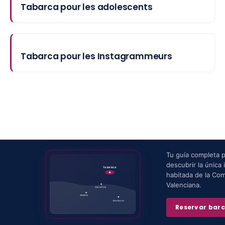
Tabarca pour les adolescents
Tabarca pour les Instagrammeurs
Tu guía completa 
descubrir la única i
TABARCA
habitada de la Co
Valenciana.
Santa Pola
Alicante
Benidorm
Reservar bar