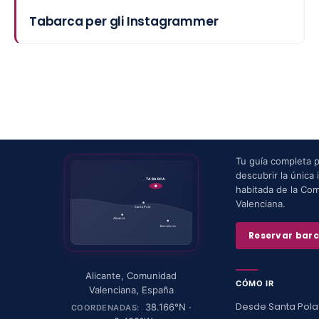
Tabarca per gli Instagrammer
Tu guía completa 
descubrir la única i
TABARCA
habitada de la Co
Valenciana.
Santa Pola
Alicante
Benidorm
Reservar bar
Alicante
,
Comunidad
CÓMO IR
Valenciana
,
España
Desde Santa Pola
38.166
°N ·
COORDENADAS: