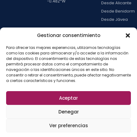
-0.482
°W
Desde Alicante
Desde Benidorm
Desde Jávea
Ver todas →
Gestionar consentimiento
Para ofrecer las mejores experiencias, utilizamos tecnologías
LA ISLA
como las cookies para almacenar y/o acceder a la información
Actividades
del dispositivo. El consentimiento de estas tecnologías nos
permitirá procesar datos como el comportamiento de
Blog
navegación o las identificaciones únicas en este sitio. No
Con niños
consentir o retirar el consentimiento, puede afectar negativamente
a ciertas características y funciones.
Preguntas frecue
Press kit
Aceptar
Aviso legal
Privacidad
Cookies
·
·
·
©
2026
La Isla de
Configurar cookies
Denegar
Tabarca
La
Desarrollado por
Ver preferencias
Fábrica del SEO