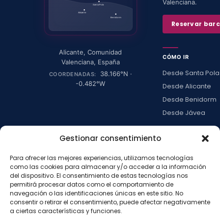
Valenciana.
Santa Pola
Alicante
Benidorm
Reservar bar
Alicante
,
Comunidad
CÓMO IR
Valenciana
,
España
Desde Santa Pola
38.166
°N ·
COORDENADAS:
-0.482
°W
Desde Alicante
Desde Benidorm
Desde Jávea
Ver todas →
Gestionar consentimiento
Para ofrecer las mejores experiencias, utilizamos tecnologías
LA ISLA
como las cookies para almacenar y/o acceder a la información
del dispositivo. El consentimiento de estas tecnologías nos
Actividades
permitirá procesar datos como el comportamiento de
Blog
navegación o las identificaciones únicas en este sitio. No
consentir o retirar el consentimiento, puede afectar negativamente
Con niños
a ciertas características y funciones.
Preguntas frecue