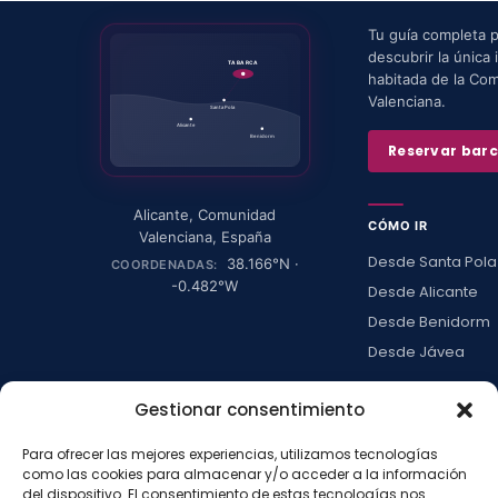
Tu guía completa 
descubrir la única i
TABARCA
habitada de la Co
Valenciana.
Santa Pola
Alicante
Benidorm
Reservar bar
Alicante
,
Comunidad
CÓMO IR
Valenciana
,
España
Desde Santa Pola
38.166
°N ·
COORDENADAS:
-0.482
°W
Desde Alicante
Desde Benidorm
Desde Jávea
Ver todas →
Gestionar consentimiento
Para ofrecer las mejores experiencias, utilizamos tecnologías
LA ISLA
como las cookies para almacenar y/o acceder a la información
del dispositivo. El consentimiento de estas tecnologías nos
Actividades