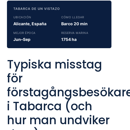
TABARCA DE UN VISTAZO
UBICACIÓN
CÓMO LLEGAR
Alicante, España
Barco 20 min
MEJOR ÉPOCA
RESERVA MARINA
Jun–Sep
1754 ha
Typiska misstag
för
förstagångsbesökar
i Tabarca (och
hur man undviker