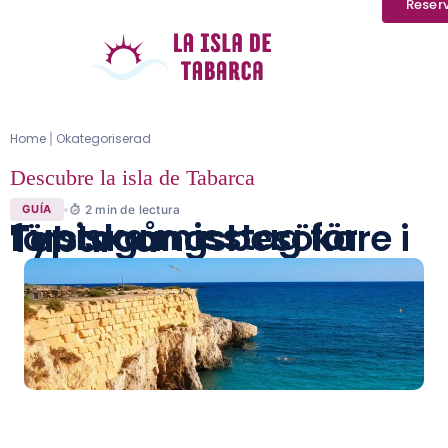
Reser
Home
Okategoriserad
|
Descubre la isla de Tabarca
2
min de lectura
GUÍA
Typiska misstag för förstagångsbesökare i Tabarca