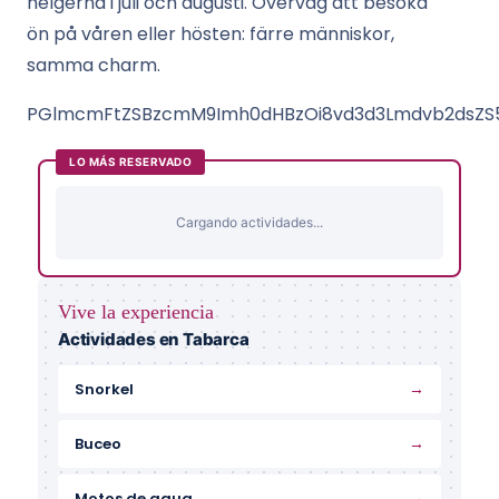
helgerna i juli och augusti. Överväg att besöka
ön på våren eller hösten: färre människor,
samma charm.
PGlmcmFtZSBzcmM9Imh0dHBzOi8vd3d3Lmdvb2dsZS5
LO MÁS RESERVADO
Cargando actividades...
Vive la experiencia
Actividades en Tabarca
→
Snorkel
→
Buceo
→
Motos de agua