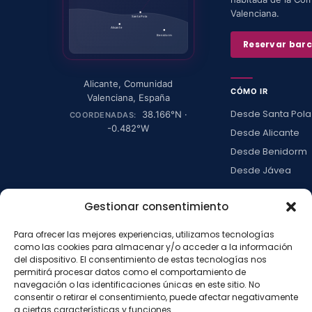
Valenciana.
Santa Pola
Alicante
Benidorm
Reservar bar
Alicante
,
Comunidad
CÓMO IR
Valenciana
,
España
Desde Santa Pola
38.166
°N ·
COORDENADAS:
-0.482
°W
Desde Alicante
Desde Benidorm
Desde Jávea
Ver todas →
Gestionar consentimiento
Para ofrecer las mejores experiencias, utilizamos tecnologías
LA ISLA
como las cookies para almacenar y/o acceder a la información
Actividades
del dispositivo. El consentimiento de estas tecnologías nos
permitirá procesar datos como el comportamiento de
Blog
navegación o las identificaciones únicas en este sitio. No
Con niños
consentir o retirar el consentimiento, puede afectar negativamente
a ciertas características y funciones.