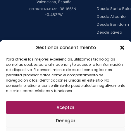
Valenciana
,
España
Desde Santa Pola
38.166
°N ·
COORDENADAS:
-0.482
°W
Desde Alicante
Desde Benidorm
Desde Jávea
Ver todas →
Gestionar consentimiento
Para ofrecer las mejores experiencias, utilizamos tecnologías
LA ISLA
como las cookies para almacenar y/o acceder a la información
Actividades
del dispositivo. El consentimiento de estas tecnologías nos
permitirá procesar datos como el comportamiento de
Blog
navegación o las identificaciones únicas en este sitio. No
Con niños
consentir o retirar el consentimiento, puede afectar negativamente
a ciertas características y funciones.
Preguntas frecue
Press kit
Aceptar
Aviso legal
Privacidad
Cookies
·
·
·
©
2026
La Isla de
Configurar cookies
Denegar
Tabarca
La
Desarrollado por