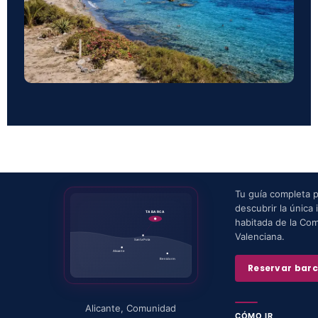
Tu guía completa 
descubrir la única i
TABARCA
habitada de la Co
Valenciana.
Santa Pola
Alicante
Benidorm
Reservar bar
Alicante
,
Comunidad
CÓMO IR