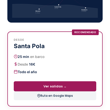
Santa Pola
25 min
Benidorm
Alicante
1h 30min
1h 15min
RECOMENDADO
DESDE
Santa Pola
25 min
en barco
Desde
16€
Todo el año
Ver salidas →
Ruta en Google Maps