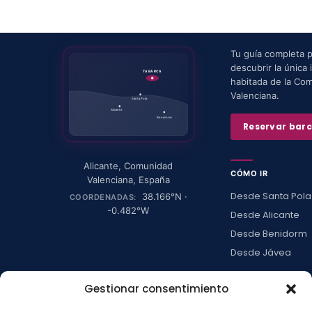
Tu guía completa 
descubrir la única i
TABARCA
habitada de la Co
Valenciana.
Santa Pola
Alicante
Benidorm
Reservar bar
Alicante
,
Comunidad
CÓMO IR
Valenciana
,
España
Desde Santa Pola
38.166
°N ·
COORDENADAS:
-0.482
°W
Desde Alicante
Desde Benidorm
Desde Jávea
Ver todas →
Gestionar consentimiento