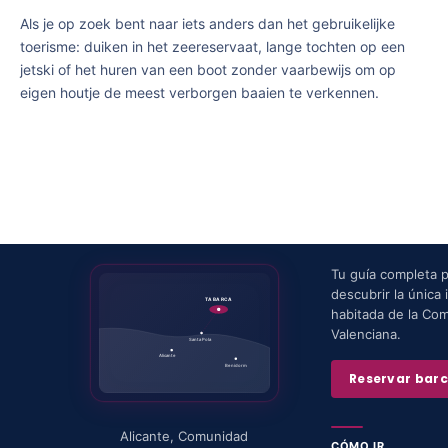
Als je op zoek bent naar iets anders dan het gebruikelijke
toerisme: duiken in het zeereservaat, lange tochten op een
jetski of het huren van een boot zonder vaarbewijs om op
eigen houtje de meest verborgen baaien te verkennen.
Tu guía completa 
descubrir la única i
TABARCA
habitada de la Co
Valenciana.
Santa Pola
Alicante
Benidorm
Reservar bar
Alicante
,
Comunidad
CÓMO IR