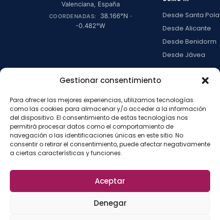
Valenciana
,
España
Desde Santa Pola
38.166
°N ·
COORDENADAS:
-0.482
°W
Desde Alicante
Desde Benidorm
Desde Jávea
Ver todas →
Gestionar consentimiento
Para ofrecer las mejores experiencias, utilizamos tecnologías
LA ISLA
como las cookies para almacenar y/o acceder a la información
Actividades
del dispositivo. El consentimiento de estas tecnologías nos
permitirá procesar datos como el comportamiento de
Blog
navegación o las identificaciones únicas en este sitio. No
Con niños
consentir o retirar el consentimiento, puede afectar negativamente
a ciertas características y funciones.
Preguntas frecue
Press kit
Aceptar
Aviso legal
Privacidad
Cookies
·
·
·
©
2026
La Isla de
Configurar cookies
Denegar
Tabarca
La
Desarrollado por