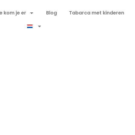
e kom je er
Blog
Tabarca met kinderen
Tabarca is een van de mooiste ple
snorkelen aan de Costa Blanca. Ve
beschermde zeereservaat, duik in h
ca
kristalheldere water dat bruist van 
ontdek de meest unieke plekjes van
vanuit een heel ander perspectief.