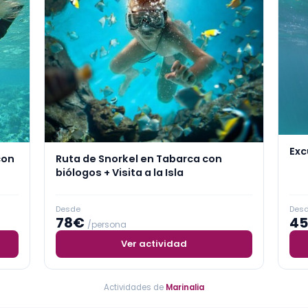
Exc
con
Ruta de Snorkel en Tabarca con
biólogos + Visita a la Isla
Desde
Des
78€
4
/persona
Ver actividad
Actividades de
Marinalia