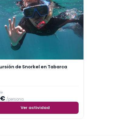
ursión de Snorkel en Tabarca
de
5€
/persona
Ver actividad