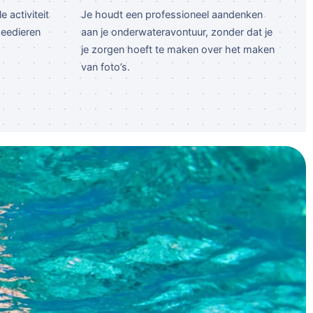
 activiteit
Je houdt een professioneel aandenken
zeedieren
aan je onderwateravontuur, zonder dat je
je zorgen hoeft te maken over het maken
van foto’s.