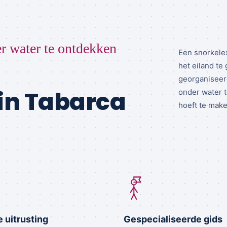
r water te ontdekken
Een snorkele
het eiland te
georganiseer
 in Tabarca
onder water t
hoeft te make
e uitrusting
Gespecialiseerde gids