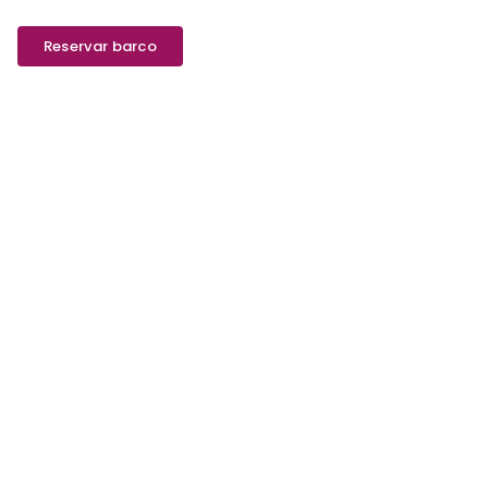
Reservar barco
kken om te
rken het
et
het leven en
 het eiland