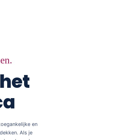
ien.
 het
ca
toegankelijke en
dekken. Als je