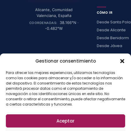
Alicante
,
Comunidad
CÓMO IR
Valenciana
,
España
Desde Santa Pola
38.166
°N ·
COORDENADAS:
-0.482
°W
Desde Alicante
Desde Benidorm
Desde Jávea
Ver todas →
Gestionar consentimiento
Para ofrecer las mejores experiencias, utilizamos tecnologías
LA ISLA
como las cookies para almacenar y/o acceder a la información
Actividades
del dispositivo. El consentimiento de estas tecnologías nos
permitirá procesar datos como el comportamiento de
Blog
navegación o las identificaciones únicas en este sitio. No
Con niños
consentir o retirar el consentimiento, puede afectar negativamente
a ciertas características y funciones.
Preguntas frecue
Press kit
Aceptar
Aviso legal
Privacidad
Cookies
·
·
·
©
2026
La Isla de