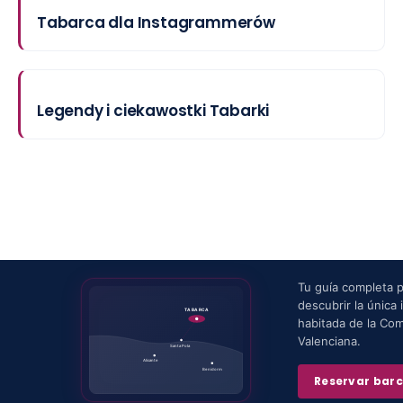
Tabarca dla Instagrammerów
Legendy i ciekawostki Tabarki
Tu guía completa 
descubrir la única i
TABARCA
habitada de la Co
Valenciana.
Santa Pola
Alicante
Benidorm
Reservar bar