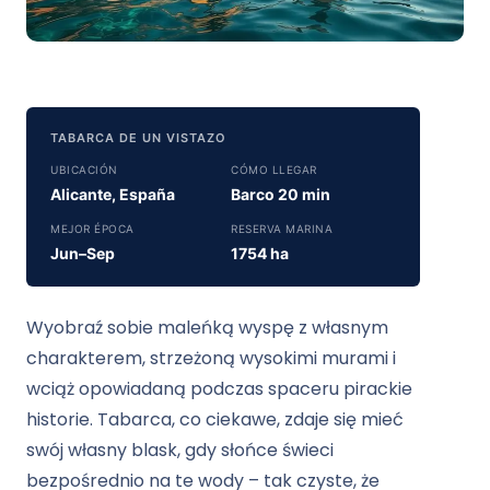
TABARCA DE UN VISTAZO
UBICACIÓN
CÓMO LLEGAR
Alicante, España
Barco 20 min
MEJOR ÉPOCA
RESERVA MARINA
Jun–Sep
1754 ha
Wyobraź sobie maleńką wyspę z własnym
charakterem, strzeżoną wysokimi murami i
wciąż opowiadaną podczas spaceru pirackie
historie. Tabarca, co ciekawe, zdaje się mieć
swój własny blask, gdy słońce świeci
bezpośrednio na te wody – tak czyste, że