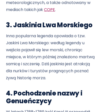
meteorologicznych, a także odnotowany w
mediach takich jak
COPE
.
3. Jaskinia Lwa Morskiego
Inna popularna legenda opowiada o tzw.
Jaskini Lwa Morskiego: według legendy u
wejścia pojawił się lew morski, chroniąc
miejsce, w którym później znaleziono martwą
samicę i szczenię. Dziś jaskinia jest atrakcją
dla nurków i turystów pragnących poznać
żywą historię morza.
4. Pochodzenie nazwy i
Genueńczycy
W latach 1768-1769 król Karol III przewodził