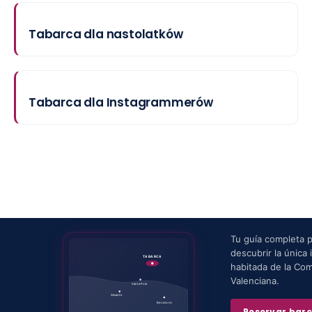
Tabarca dla nastolatków
Tabarca dla Instagrammerów
Tu guía completa 
descubrir la única i
TABARCA
habitada de la Co
Valenciana.
Santa Pola
Alicante
Benidorm
Reservar bar