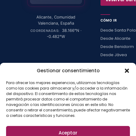
Alicante
,
Comunidad
CÓMO IR
Valenciana
,
España
Desde Santa Pola
38.166
°N ·
COORDENADAS:
-0.482
°W
Desde Alicante
Desde Benidorm
Desde Jávea
Ver todas →
Gestionar consentimiento
Para ofrecer las mejores experiencias, utilizamos tecnologías
LA ISLA
como las cookies para almacenar y/o acceder a la información
Actividades
del dispositivo. El consentimiento de estas tecnologías nos
permitirá procesar datos como el comportamiento de
Blog
navegación o las identificaciones únicas en este sitio. No
Con niños
consentir o retirar el consentimiento, puede afectar negativamente
a ciertas características y funciones.
Preguntas frecue
Press kit
Aceptar