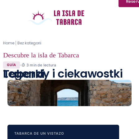
Reser
Home
Bez kategorii
|
Descubre la isla de Tabarca
3
min de lectura
GUÍA
Legendy i ciekawostki Tabarki
TABARCA DE UN VISTAZO