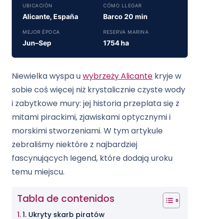
UBICACIÓN
CÓMO LLEGAR
Alicante, España
Barco 20 min
MEJOR ÉPOCA
RESERVA MARINA
Jun–Sep
1754 ha
Niewielka wyspa u
wybrzeży Alicante
kryje w
sobie coś więcej niż krystalicznie czyste wody
i zabytkowe mury: jej historia przeplata się z
mitami pirackimi, zjawiskami optycznymi i
morskimi stworzeniami. W tym artykule
zebraliśmy niektóre z najbardziej
fascynujących legend, które dodają uroku
temu miejscu.
Tabla de contenidos
1. Ukryty skarb piratów