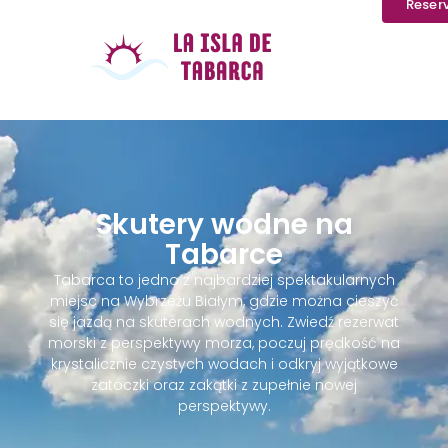
Reser
Skutery wodne na
Tabarce
Tabarca to jedno z najbardziej spektakularnych
miejsc na Wybrzeżu Białym, gdzie można cieszyć
się jazdą na skuterach wodnych. Zwiedź rezerwat
morski z perspektywy morza, poczuj prędkość na
krystalicznie czystych wodach i odkryj wyjątkowe
zatoczki oraz zakątki z zupełnie nowej
perspektywy.