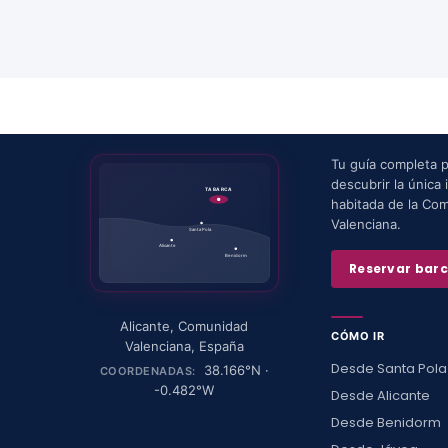
Tu guía completa 
descubrir la única i
TABARCA
habitada de la Co
Valenciana.
Santa Pola
Alicante
Benidorm
Reservar bar
Alicante
,
Comunidad
CÓMO IR
Valenciana
,
España
Desde Santa Pola
38.166
°N ·
COORDENADAS:
-0.482
°W
Desde Alicante
Desde Benidorm