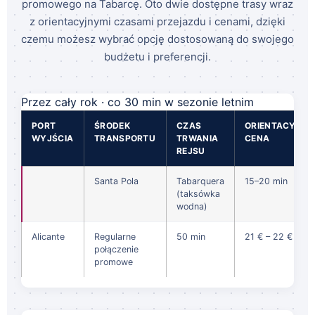
promowego na Tabarcę. Oto dwie dostępne trasy wraz
z orientacyjnymi czasami przejazdu i cenami, dzięki
czemu możesz wybrać opcję dostosowaną do swojego
budżetu i preferencji.
Przez cały rok · co 30 min w sezonie letnim
PORT
ŚRODEK
CZAS
ORIENTACYJNA
WYJŚCIA
TRANSPORTU
TRWANIA
CENA
REJSU
Santa Pola
Tabarquera
15–20 min
(taksówka
wodna)
Alicante
Regularne
50 min
21 € – 22 €
połączenie
promowe