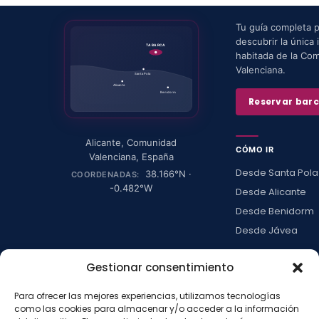
Tu guía completa 
descubrir la única i
TABARCA
habitada de la Co
Valenciana.
Santa Pola
Alicante
Benidorm
Reservar bar
Alicante
,
Comunidad
CÓMO IR
Valenciana
,
España
Desde Santa Pola
38.166
°N ·
COORDENADAS:
-0.482
°W
Desde Alicante
Desde Benidorm
Desde Jávea
Ver todas →
Gestionar consentimiento
Para ofrecer las mejores experiencias, utilizamos tecnologías
LA ISLA
como las cookies para almacenar y/o acceder a la información