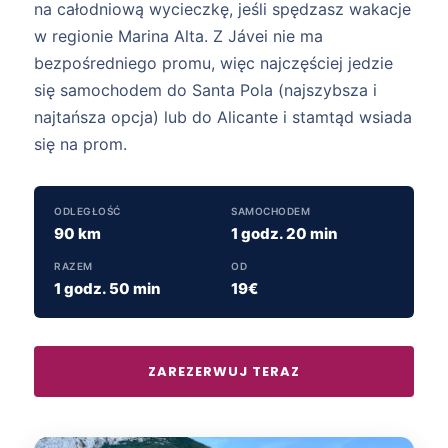
na całodniową wycieczkę, jeśli spędzasz wakacje
w regionie Marina Alta. Z Jávei nie ma
bezpośredniego promu, więc najczęściej jedzie
się samochodem do Santa Pola (najszybsza i
najtańsza opcja) lub do Alicante i stamtąd wsiada
się na prom.
ODLEGŁOŚĆ
SAMOCHODEM
90 km
1 godz. 20 min
RAZEM
OD
1 godz. 50 min
19€
ZAREZERWUJ TERAZ