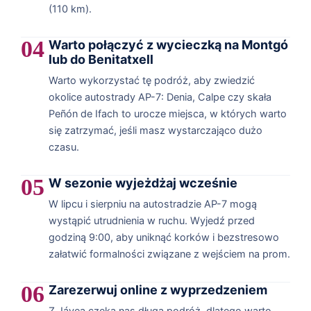
(110 km).
04
Warto połączyć z wycieczką na Montgó
lub do Benitatxell
Warto wykorzystać tę podróż, aby zwiedzić
okolice autostrady AP-7: Denia, Calpe czy skała
Peñón de Ifach to urocze miejsca, w których warto
się zatrzymać, jeśli masz wystarczająco dużo
czasu.
05
W sezonie wyjeżdżaj wcześnie
W lipcu i sierpniu na autostradzie AP-7 mogą
wystąpić utrudnienia w ruchu. Wyjedź przed
godziną 9:00, aby uniknąć korków i bezstresowo
załatwić formalności związane z wejściem na prom.
06
Zarezerwuj online z wyprzedzeniem
Z Jávea czeka nas długa podróż, dlatego warto