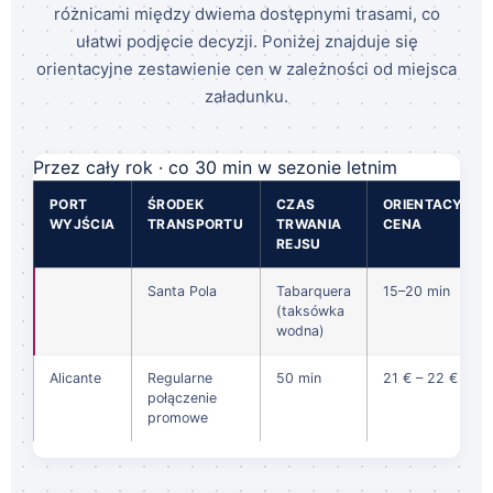
różnicami między dwiema dostępnymi trasami, co
ułatwi podjęcie decyzji. Poniżej znajduje się
orientacyjne zestawienie cen w zależności od miejsca
załadunku.
Przez cały rok · co 30 min w sezonie letnim
PORT
ŚRODEK
CZAS
ORIENTACYJNA
WYJŚCIA
TRANSPORTU
TRWANIA
CENA
REJSU
Santa Pola
Tabarquera
15–20 min
(taksówka
wodna)
Alicante
Regularne
50 min
21 € – 22 €
połączenie
promowe