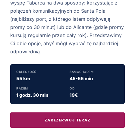
wyspę Tabarca na dwa sposoby: korzystając z
połączeń komunikacyjnych do Santa Pola
(najbliższy port, z którego latem odpływają
promy co 30 minut) lub do Alicante (gdzie promy
kursują regularnie przez cały rok). Przedstawimy
Ci obie opcje, abyś mógł wybrać tę najbardziej
odpowiednią.
ODLEGŁOŚĆ
SAMOCHODEM
55 km
45-55 min
RAZEM
OD
1 godz. 30 min
19€
ZAREZERWUJ TERAZ