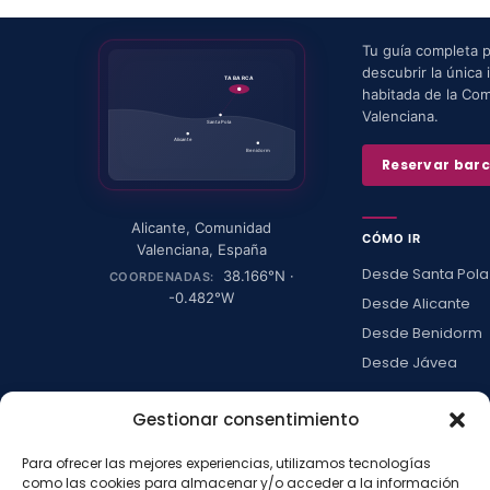
Tu guía completa 
descubrir la única i
TABARCA
habitada de la Co
Valenciana.
Santa Pola
Alicante
Benidorm
Reservar bar
Alicante
,
Comunidad
CÓMO IR
Valenciana
,
España
Desde Santa Pola
38.166
°N ·
COORDENADAS:
-0.482
°W
Desde Alicante
Desde Benidorm
Desde Jávea
Ver todas →
Gestionar consentimiento
Para ofrecer las mejores experiencias, utilizamos tecnologías
LA ISLA
como las cookies para almacenar y/o acceder a la información