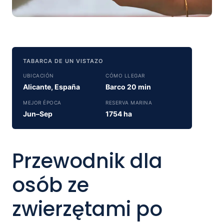
TABARCA DE UN VISTAZO
UBICACIÓN
CÓMO LLEGAR
Alicante, España
Barco 20 min
MEJOR ÉPOCA
RESERVA MARINA
Jun–Sep
1754 ha
Przewodnik dla
osób ze
zwierzętami po