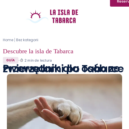
Reser
Home
Bez kategorii
|
Descubre la isla de Tabarca
2
min de lectura
GUÍA
Przewodnik dla osób ze zwierzętami po Tabarce