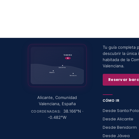
Tu guía completa 
descubrir la única i
TABARCA
habitada de la Co
Valenciana.
Santa Pola
Alicante
Benidorm
Reservar bar
Alicante
,
Comunidad
CÓMO IR
Valenciana
,
España
Desde Santa Pola
38.166
°N ·
COORDENADAS:
-0.482
°W
Desde Alicante
Desde Benidorm
Desde Jávea