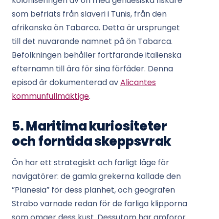
koloniseringen av ön med genuesiska fiskare
som befriats från slaveri i Tunis, från den
afrikanska ön Tabarca. Detta är ursprunget
till det nuvarande namnet på ön Tabarca.
Befolkningen behåller fortfarande italienska
efternamn till ära för sina förfäder. Denna
episod är dokumenterad av
Alicantes
kommunfullmäktige
.
5. Maritima kuriositeter
och forntida skeppsvrak
Ön har ett strategiskt och farligt läge för
navigatörer: de gamla grekerna kallade den
”Planesia” för dess planhet, och geografen
Strabo varnade redan för de farliga klipporna
som omger dess kust. Dessutom har amforor