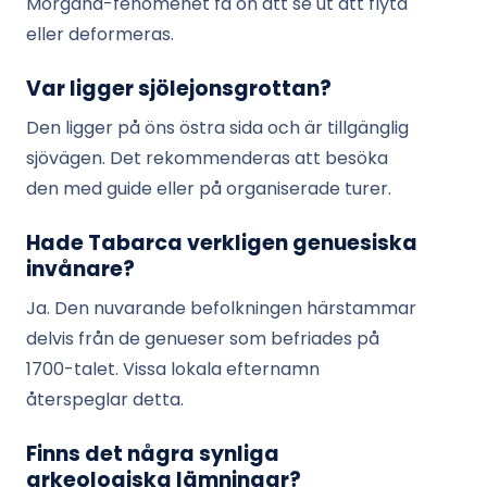
Morgana-fenomenet få ön att se ut att flyta
eller deformeras.
Var ligger sjölejonsgrottan?
Den ligger på öns östra sida och är tillgänglig
sjövägen. Det rekommenderas att besöka
den med guide eller på organiserade turer.
Hade Tabarca verkligen genuesiska
invånare?
Ja. Den nuvarande befolkningen härstammar
delvis från de genueser som befriades på
1700-talet. Vissa lokala efternamn
återspeglar detta.
Finns det några synliga
arkeologiska lämningar?