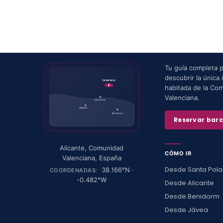
Tu guía completa 
descubrir la única i
TABARCA
habitada de la Co
Valenciana.
Santa Pola
Alicante
Benidorm
Reservar bar
Alicante
,
Comunidad
CÓMO IR
Valenciana
,
España
Desde Santa Pola
38.166
°N ·
COORDENADAS:
-0.482
°W
Desde Alicante
Desde Benidorm
Desde Jávea