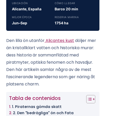
UBICACIÓN
CÓMO LLEGAR
Alicante, España
Barco 20 min
MEJOR ÉPOCA
RESERVA MARINA
Jun–Sep
1754 ha
Den lilla ön utanför
Alicantes kust
döljer mer
än kristallklart vatten och historiska murar:
dess historia är sammanflätad med
piratmyter, optiska fenomen och havsdjur.
Den här artikeln samlar några av de mest
fascinerande legenderna som ger näring åt
platsens charm.
Tabla de contenidos
1. Piraternas gömda skatt
2. Den "bedrägliga" ön och Fata