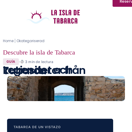
Reser
Home
Okategoriserad
|
Descubre la isla de Tabarca
3
min de lectura
GUÍA
Legender och kuriositeter från Tabarca
TABARCA DE UN VISTAZO