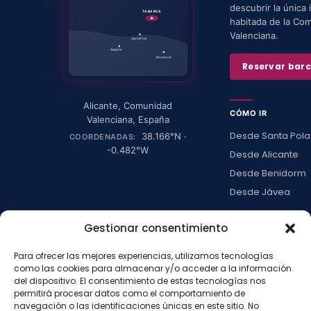
descubrir la única i
TABARCA
habitada de la Co
Valenciana.
Santa Pola
Alicante
Benidorm
Reservar bar
Alicante
,
Comunidad
CÓMO IR
Valenciana
,
España
Desde Santa Pola
38.166
°N ·
COORDENADAS:
-0.482
°W
Desde Alicante
Desde Benidorm
Desde Jávea
Ver todas →
Gestionar consentimiento
Para ofrecer las mejores experiencias, utilizamos tecnologías
LA ISLA
como las cookies para almacenar y/o acceder a la información
Actividades
del dispositivo. El consentimiento de estas tecnologías nos
permitirá procesar datos como el comportamiento de
Blog
navegación o las identificaciones únicas en este sitio. No