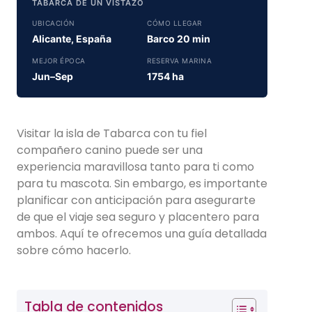
TABARCA DE UN VISTAZO
UBICACIÓN
CÓMO LLEGAR
Alicante, España
Barco 20 min
MEJOR ÉPOCA
RESERVA MARINA
Jun–Sep
1754 ha
Visitar la isla de Tabarca con tu fiel
compañero canino puede ser una
experiencia maravillosa tanto para ti como
para tu mascota. Sin embargo, es importante
planificar con anticipación para asegurarte
de que el viaje sea seguro y placentero para
ambos. Aquí te ofrecemos una guía detallada
sobre cómo hacerlo.
Tabla de contenidos