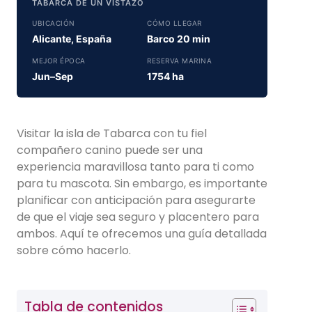
TABARCA DE UN VISTAZO
UBICACIÓN
CÓMO LLEGAR
Alicante, España
Barco 20 min
MEJOR ÉPOCA
RESERVA MARINA
Jun–Sep
1754 ha
Visitar la isla de Tabarca con tu fiel
compañero canino puede ser una
experiencia maravillosa tanto para ti como
para tu mascota. Sin embargo, es importante
planificar con anticipación para asegurarte
de que el viaje sea seguro y placentero para
ambos. Aquí te ofrecemos una guía detallada
sobre cómo hacerlo.
Tabla de contenidos