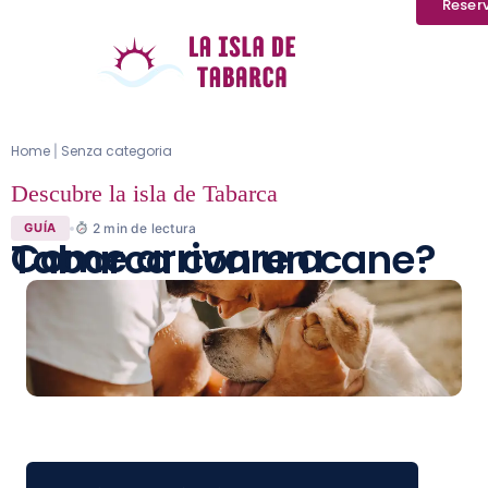
Reser
Home
Senza categoria
|
Descubre la isla de Tabarca
2
min de lectura
GUÍA
Come arrivare a Tabarca con un cane?