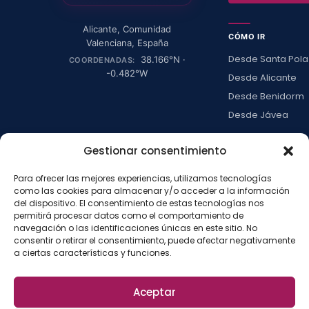
Alicante
,
Comunidad
CÓMO IR
Valenciana
,
España
Desde Santa Pola
38.166
°N ·
COORDENADAS:
-0.482
°W
Desde Alicante
Desde Benidorm
Desde Jávea
Ver todas →
Gestionar consentimiento
Para ofrecer las mejores experiencias, utilizamos tecnologías
LA ISLA
como las cookies para almacenar y/o acceder a la información
Actividades
del dispositivo. El consentimiento de estas tecnologías nos
permitirá procesar datos como el comportamiento de
Blog
navegación o las identificaciones únicas en este sitio. No
Con niños
consentir o retirar el consentimiento, puede afectar negativamente
a ciertas características y funciones.
Preguntas frecue
Press kit
Aceptar
Aviso legal
Privacidad
Cookies
·
·
·
©
2026
La Isla de