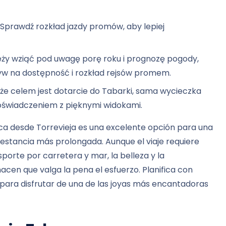
Sprawdź rozkład jazdy promów, aby lepiej
ży wziąć pod uwagę porę roku i prognozę pogody,
w na dostępność i rozkład rejsów promem.
e celem jest dotarcie do Tabarki, sama wycieczka
oświadczeniem z pięknymi widokami.
barca desde Torrevieja es una excelente opción para una
 estancia más prolongada. Aunque el viaje requiere
orte por carretera y mar, la belleza y la
acen que valga la pena el esfuerzo. Planifica con
 para disfrutar de una de las joyas más encantadoras