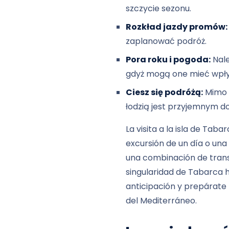
szczycie sezonu.
Rozkład jazdy promów:
zaplanować podróż.
Pora roku i pogoda:
Nale
gdyż mogą one mieć wpły
Ciesz się podróżą:
Mimo ż
łodzią jest przyjemnym d
La visita a la isla de Ta
excursión de un día o una
una combinación de transp
singularidad de Tabarca h
anticipación y prepárate
del Mediterráneo.