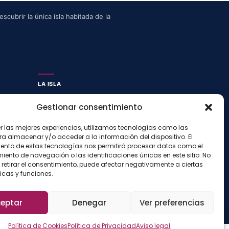
scubrir la única isla habitada de la
LA ISLA
Actividades
Gestionar consentimiento
Blog
Con niños
er las mejores experiencias, utilizamos tecnologías como las
ra almacenar y/o acceder a la información del dispositivo. El
Preguntas frecuentes
ento de estas tecnologías nos permitirá procesar datos como el
Press kit
ento de navegación o las identificaciones únicas en este sitio. No
 retirar el consentimiento, puede afectar negativamente a ciertas
icas y funciones.
Aviso legal
Privacidad
Cookies
Configurar cookies
·
·
·
eptar
Denegar
Ver preferencias
Política de Cookies
Política de Privacidad
Aviso legal