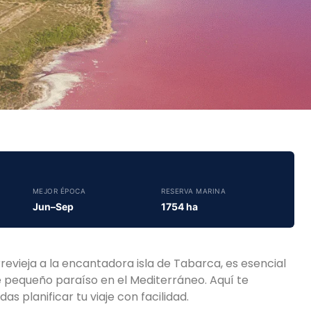
MEJOR ÉPOCA
RESERVA MARINA
Jun–Sep
1754 ha
evieja a la encantadora isla de Tabarca, es esencial
e pequeño paraíso en el Mediterráneo. Aquí te
 planificar tu viaje con facilidad.