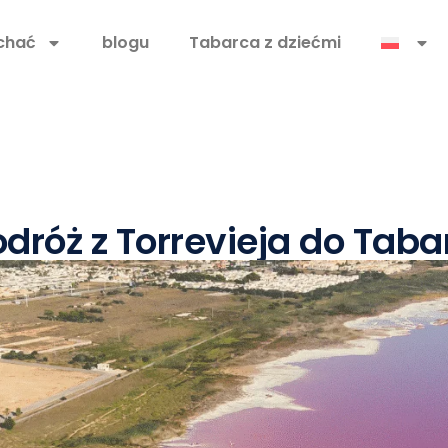
chać
blogu
Tabarca z dziećmi
odróż z Torrevieja do Tab