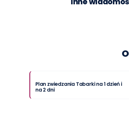
Inne wiadomoś
O
Plan zwiedzania Tabarki na 1 dzień i
na 2 dni