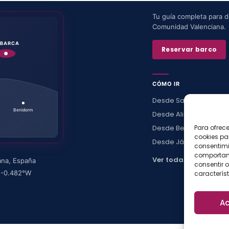
Tu guía completa para de
Comunidad Valenciana.
ABARCA
Reservar barco
CÓMO IR
Desde Santa Pola
Benidorm
Desde Alicante
Desde Benidorm
Para ofrec
cookies pa
Desde Jávea
consentimi
comportami
Ver todas →
ana
,
España
consentir o
·
-0.482
°W
característ
Ac