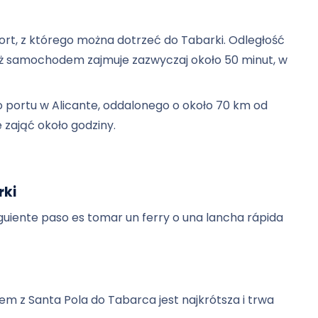
port, z którego można dotrzeć do Tabarki. Odległość
ż samochodem zajmuje zazwyczaj około 50 minut, w
do portu w Alicante, oddalonego o około 70 km od
zająć około godziny.
rki
iguiente paso es tomar un ferry o una lancha rápida
 z Santa Pola do Tabarca jest najkrótsza i trwa