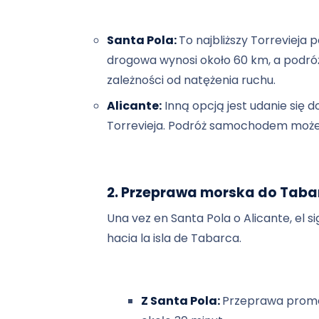
Santa Pola:
To najbliższy Torrevieja 
drogowa wynosi około 60 km, a podró
zależności od natężenia ruchu.
Alicante:
Inną opcją jest udanie się 
Torrevieja. Podróż samochodem może 
2. Przeprawa morska do Taba
Una vez en Santa Pola o Alicante, el s
hacia la isla de Tabarca.
Z Santa Pola:
Przeprawa promem