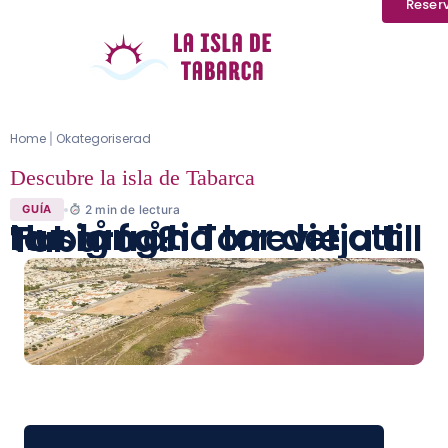
Reser
Home
Okategoriserad
|
Descubre la isla de Tabarca
2
min de lectura
GUÍA
Hur lång tid tar det att ta sig från Torrevieja till Tabarca?