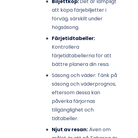
Biljettköp:
Det är lämpligt
att köpa färjebiljetter i
förväg, särskilt under
högsäsong.
Färjetidtabeller:
Kontrollera
färjetidtabellerna för att
bättre planera din resa.
Säsong och väder: Tänk på
säsong och väderprognos,
eftersom dessa kan
påverka färjornas
tillgänglighet och
tidtabeller.
Njut av resan:
Även om