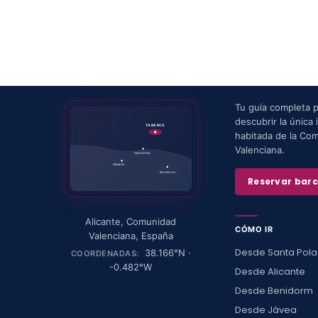
Tu guía completa 
descubrir la única i
TABARCA
habitada de la Co
Valenciana.
Santa Pola
Alicante
Benidorm
Reservar bar
Alicante
,
Comunidad
CÓMO IR
Valenciana
,
España
Desde Santa Pola
38.166
°N ·
COORDENADAS:
-0.482
°W
Desde Alicante
Desde Benidorm
Desde Jávea