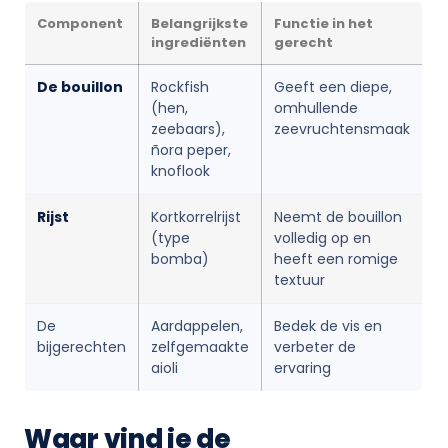
Component
Belangrijkste
Functie in het
ingrediënten
gerecht
De bouillon
Rockfish
Geeft een diepe,
(hen,
omhullende
zeebaars),
zeevruchtensmaak
ñora peper,
knoflook
Rijst
Kortkorrelrijst
Neemt de bouillon
(type
volledig op en
bomba)
heeft een romige
textuur
De
Aardappelen,
Bedek de vis en
bijgerechten
zelfgemaakte
verbeter de
aioli
ervaring
Waar vind je de