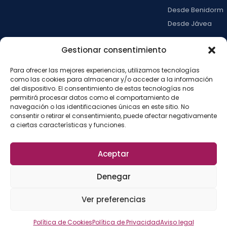
Desde Benidorm
Desde Jávea
Ver todas →
Gestionar consentimiento
Para ofrecer las mejores experiencias, utilizamos tecnologías
LA ISLA
como las cookies para almacenar y/o acceder a la información
del dispositivo. El consentimiento de estas tecnologías nos
Actividades
permitirá procesar datos como el comportamiento de
Blog
navegación o las identificaciones únicas en este sitio. No
consentir o retirar el consentimiento, puede afectar negativamente
Con niños
a ciertas características y funciones.
Preguntas frecue
Press kit
Aceptar
Aviso legal
Privacidad
Cookies
·
·
·
©
2026
La Isla de
Configurar cookies
Denegar
Tabarca
La
Desarrollado por
Ver preferencias
Fábrica del SEO
Política de Cookies
Política de Privacidad
Aviso legal