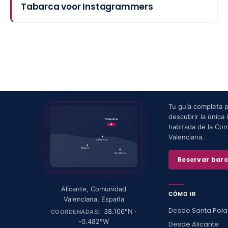
Tabarca voor Instagrammers
Tu guía completa 
descubrir la única i
TABARCA
habitada de la Co
Valenciana.
Santa Pola
Alicante
Benidorm
Reservar bar
Alicante
,
Comunidad
CÓMO IR
Valenciana
,
España
Desde Santa Pola
38.166
°N ·
COORDENADAS:
-0.482
°W
Desde Alicante