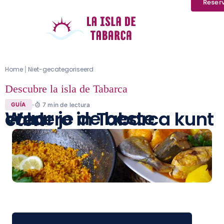
Reser
Home
Niet-gecategoriseerd
|
Descubre la isla de Tabarca
7
min de lectura
GUÍA
Waar je de beste caldero in Tabarca kunt eten