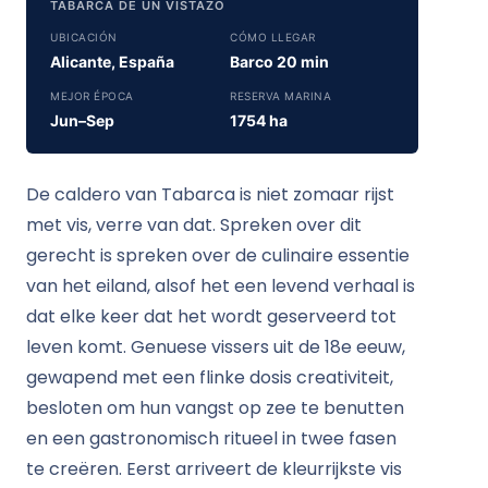
TABARCA DE UN VISTAZO
UBICACIÓN
CÓMO LLEGAR
Alicante, España
Barco 20 min
MEJOR ÉPOCA
RESERVA MARINA
Jun–Sep
1754 ha
De caldero van Tabarca is niet zomaar rijst
met vis, verre van dat. Spreken over dit
gerecht is spreken over de culinaire essentie
van het eiland, alsof het een levend verhaal is
dat elke keer dat het wordt geserveerd tot
leven komt. Genuese vissers uit de 18e eeuw,
gewapend met een flinke dosis creativiteit,
besloten om hun vangst op zee te benutten
en een gastronomisch ritueel in twee fasen
te creëren. Eerst arriveert de kleurrijkste vis