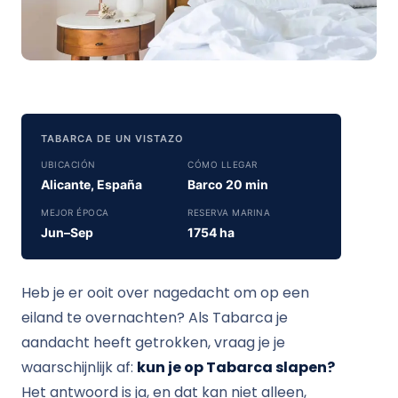
TABARCA DE UN VISTAZO
UBICACIÓN
CÓMO LLEGAR
Alicante, España
Barco 20 min
MEJOR ÉPOCA
RESERVA MARINA
Jun–Sep
1754 ha
Heb je er ooit over nagedacht om op een
eiland te overnachten? Als Tabarca je
aandacht heeft getrokken, vraag je je
waarschijnlijk af:
kun je op Tabarca slapen?
Het antwoord is ja, en dat kan niet alleen,