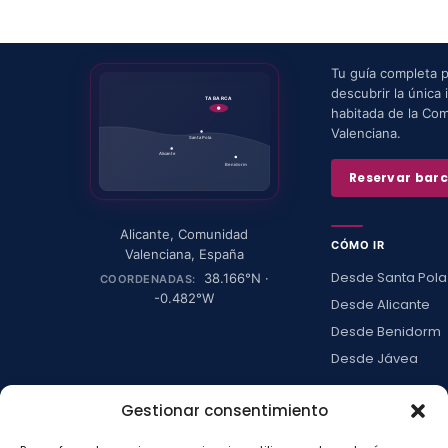
Tu guía completa 
descubrir la única i
TABARCA
habitada de la Co
Valenciana.
Santa Pola
Alicante
Benidorm
Reservar bar
Alicante
,
Comunidad
CÓMO IR
Valenciana
,
España
Desde Santa Pola
38.166
°N ·
COORDENADAS:
-0.482
°W
Desde Alicante
Desde Benidorm
Desde Jávea
Ver todas →
Gestionar consentimiento