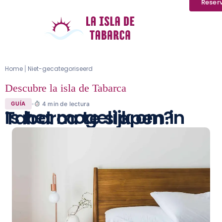
Reser
Home
Niet-gecategoriseerd
|
Descubre la isla de Tabarca
4
min de lectura
GUÍA
Is het mogelijk om in Tabarca te slapen?