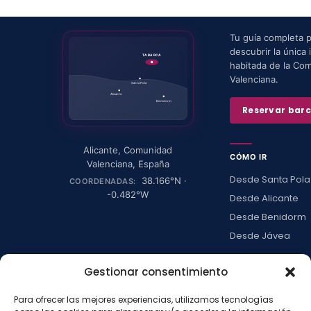
Tu guía completa 
descubrir la única i
TABARCA
habitada de la Co
Valenciana.
Santa Pola
Alicante
Benidorm
Reservar bar
Alicante
,
Comunidad
CÓMO IR
Valenciana
,
España
Desde Santa Pola
38.166
°N ·
COORDENADAS:
-0.482
°W
Desde Alicante
Desde Benidorm
Desde Jávea
Ver todas →
Gestionar consentimiento
Para ofrecer las mejores experiencias, utilizamos tecnologías
LA ISLA