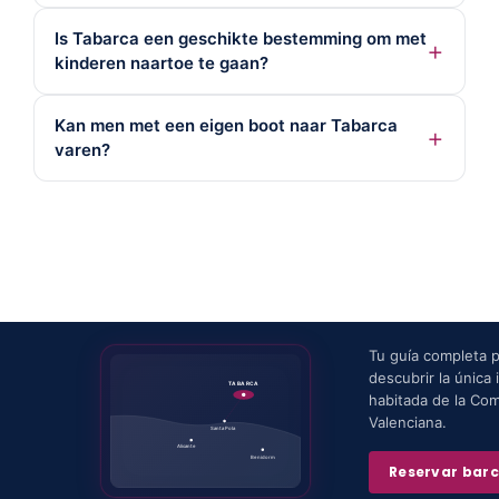
Is Tabarca een geschikte bestemming om met
kinderen naartoe te gaan?
Kan men met een eigen boot naar Tabarca
varen?
Tu guía completa 
descubrir la única i
TABARCA
habitada de la Co
Valenciana.
Santa Pola
Alicante
Benidorm
Reservar bar