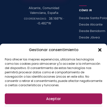
Alicante
,
Comunidad
CÓMO IR
Valenciana
,
España
Desde Santa Pola
38.166
°N ·
COORDENADAS:
-0.482
°W
Desde Alicante
Desde Benidorm
Desde Jávea
Ver todas →
Gestionar consentimiento
Para ofrecer las mejores experiencias, utilizamos tecnologías
LA ISLA
como las cookies para almacenar y/o acceder a la información
del dispositivo. El consentimiento de estas tecnologías nos
Actividades
permitirá procesar datos como el comportamiento de
Blog
navegación o las identificaciones únicas en este sitio. No
consentir o retirar el consentimiento, puede afectar negativamente
Con niños
a ciertas características y funciones.
Preguntas frecue
Press kit
Aceptar
Aviso legal
Privacidad
Cookies
·
·
·
©
2026
La Isla de