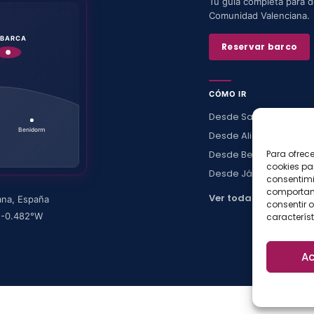
Tu guía completa para de
Comunidad Valenciana.
ABARCA
Reservar barco
CÓMO IR
Desde Santa Pola
Benidorm
Desde Alicante
Desde Benidorm
Para ofrec
cookies pa
Desde Jávea
consentimi
comportami
Ver todas →
ana
,
España
consentir o
·
-0.482
°W
característ
Ac