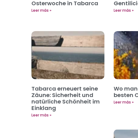
Osterwoche in Tabarca
Gentilic
Leer más »
Leer más »
Tabarca erneuert seine
Wo man 
Zäune: Sicherheit und
besten C
natürliche Schönheit im
Leer más »
Einklang
Leer más »