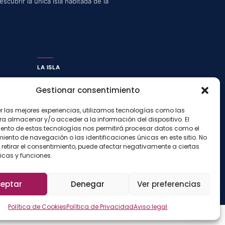
scubrir la única isla habitada de la
LA ISLA
Actividades
Gestionar consentimiento
Blog
Con niños
er las mejores experiencias, utilizamos tecnologías como las
ra almacenar y/o acceder a la información del dispositivo. El
Preguntas frecuentes
ento de estas tecnologías nos permitirá procesar datos como el
Press kit
ento de navegación o las identificaciones únicas en este sitio. No
 retirar el consentimiento, puede afectar negativamente a ciertas
icas y funciones.
Aviso legal
Privacidad
Cookies
Configurar cookies
·
·
·
eptar
Denegar
Ver preferencias
Política de Cookies
Política de Privacidad
Aviso legal