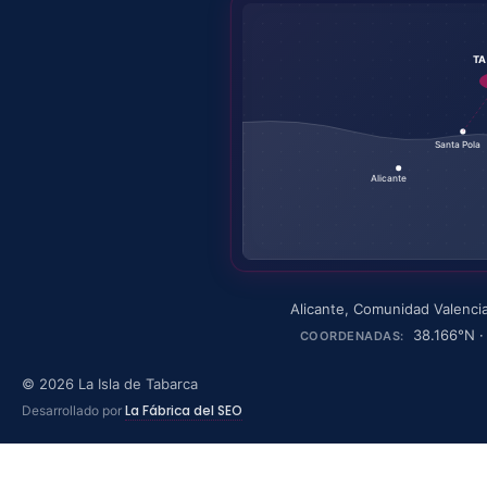
T
Santa Pola
Alicante
Alicante
,
Comunidad Valenci
38.166
°N 
COORDENADAS:
©
2026
La Isla de Tabarca
La Fábrica del SEO
Desarrollado por