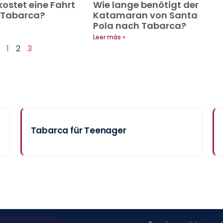
 kostet eine Fahrt
Wie lange benötigt der
l Tabarca?
Katamaran von Santa
Pola nach Tabarca?
Leer más »
1
2
3
Tabarca für Teenager