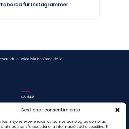
Tabarca für Instagrammer
scubrir la única isla habitada de la
LA ISLA
Actividades
Gestionar consentimiento
Blog
Con niños
er las mejores experiencias, utilizamos tecnologías como las
ra almacenar y/o acceder a la información del dispositivo. El