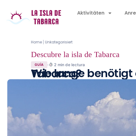
Aktivitäten
Anre
Home
Unkategorisiert
|
Descubre la isla de Tabarca
2
min de lectura
GUÍA
Wie lange benötigt der Katamaran von Santa Pola nach Tabarca?