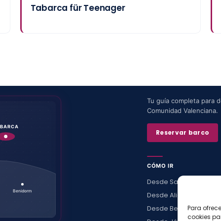
Tabarca für Teenager
Tu guía completa para de
Comunidad Valenciana.
ABARCA
Reservar barco
CÓMO IR
Desde Santa Pola
Benidorm
Desde Alicante
Desde Benidorm
Para ofrec
cookies pa