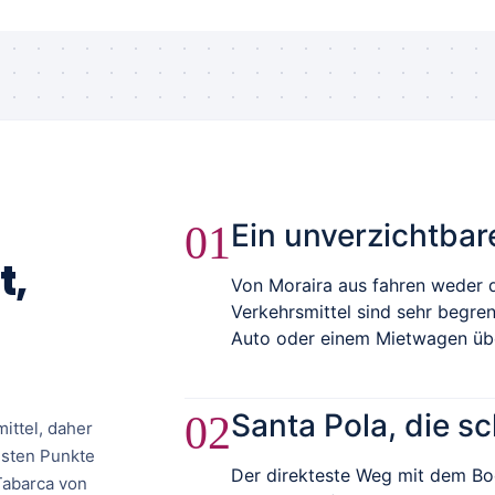
Ein unverzichtbar
01
t,
Von Moraira aus fahren weder 
Verkehrsmittel sind sehr begre
Auto oder einem Mietwagen übe
Santa Pola, die s
02
ittel, daher
igsten Punkte
Der direkteste Weg mit dem Boo
Tabarca von