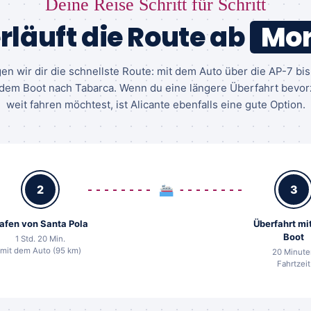
Deine Reise Schritt für Schritt
rläuft die Route ab
Mor
en wir dir die schnellste Route: mit dem Auto über die AP-7 bi
dem Boot nach Tabarca. Wenn du eine längere Überfahrt bevor
weit fahren möchtest, ist Alicante ebenfalls eine gute Option.
2
3
afen von Santa Pola
Überfahrt mi
Boot
1 Std. 20 Min.
mit dem Auto (95 km)
20 Minute
Fahrtzeit