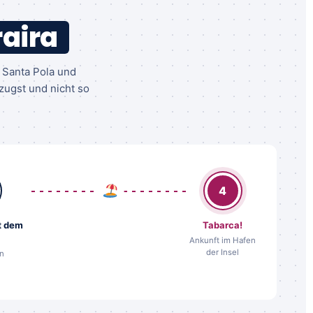
aira
s Santa Pola und
zugst und nicht so
4
t dem
Tabarca!
Ankunft im Hafen
der Insel
n