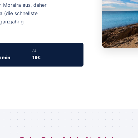
n Moraira aus, daher
 (die schnellste
ganzjährig
AB
5 min
19€