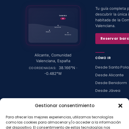
Tu guía completa 
descubrir la única i
TABARCA
habitada de la Co
Valenciana.
Santa Pola
Alicante
Benidorm
Reservar bar
Alicante
,
Comunidad
CÓMO IR
Valenciana
,
España
Desde Santa Pola
38.166
°N ·
COORDENADAS:
-0.482
°W
Desde Alicante
Desde Benidorm
Desde Jávea
Ver todas →
Gestionar consentimiento
Para ofrecer las mejores experiencias, utilizamos tecnologías
LA ISLA
como las cookies para almacenar y/o acceder a la información
del dispositivo. El consentimiento de estas tecnologías nos
Actividades