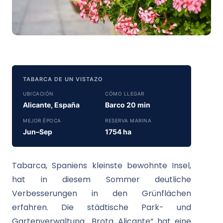
TABARCA DE UN VISTAZO
UBICACIÓN
CÓMO LLEGAR
Alicante, España
Barco 20 min
MEJOR ÉPOCA
RESERVA MARINA
Jun–Sep
1754 ha
Tabarca, Spaniens kleinste bewohnte Insel,
hat in diesem Sommer deutliche
Verbesserungen in den Grünflächen
erfahren. Die städtische Park- und
Gartenverwaltung „Brota Alicante“ hat eine