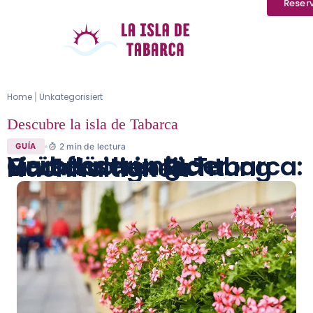
Reser
Home
Unkategorisiert
|
Descubre la isla de Tabarca
2
min de lectura
GUÍA
Verbesserung der Grünflächen in Tabarca: Ein Schritt in Richtung Nachhaltigkeit