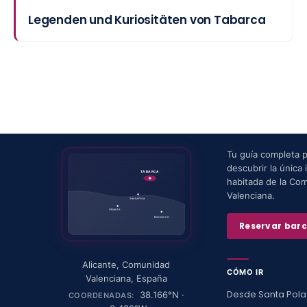
Legenden und Kuriositäten von Tabarca
Tu guía completa 
descubrir la única i
TABARCA
habitada de la Co
Valenciana.
Santa Pola
Alicante
Benidorm
Reservar bar
Alicante
,
Comunidad
CÓMO IR
Valenciana
,
España
Desde Santa Pola
38.166
°N ·
COORDENADAS: