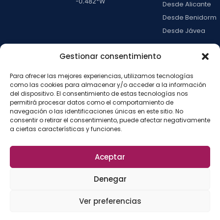
-0.482
°W
Desde Alicante
Desde Benidorm
Desde Jávea
Ver todas →
Gestionar consentimiento
Para ofrecer las mejores experiencias, utilizamos tecnologías
LA ISLA
como las cookies para almacenar y/o acceder a la información
Actividades
del dispositivo. El consentimiento de estas tecnologías nos
permitirá procesar datos como el comportamiento de
Blog
navegación o las identificaciones únicas en este sitio. No
Con niños
consentir o retirar el consentimiento, puede afectar negativamente
a ciertas características y funciones.
Preguntas frecue
Press kit
Aceptar
Aviso legal
Privacidad
Cookies
·
·
·
©
2026
La Isla de
Configurar cookies
Denegar
Tabarca
La
Desarrollado por
Ver preferencias
Fábrica del SEO