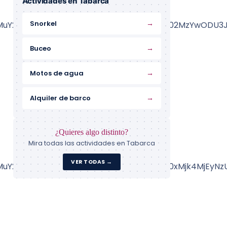
Actividades en Tabarca
→
Snorkel
MuY29tL3dpa2lsb2MvZW1iZWR2Mi5kbz9pZD02MzYwODU3
→
Buceo
→
Motos de agua
→
Alquiler de barco
¿Quieres algo distinto?
Mira todas las actividades en Tabarca
VER TODAS →
MuY29tL3dpa2lsb2MvZW1iZWR2Mi5kbz9pZD0xMjk4MjEyN