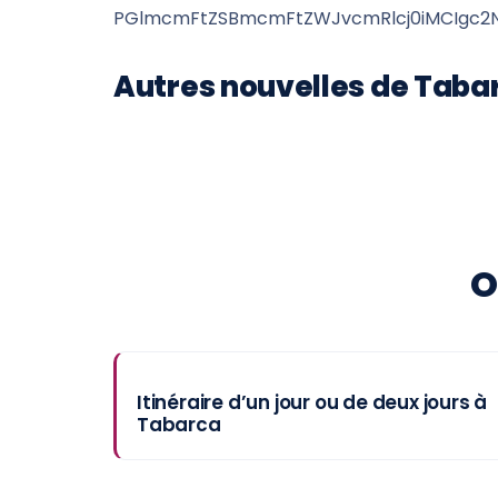
PGlmcmFtZSBmcmFtZWJvcmRlcj0iMCIgc2Ny
Autres nouvelles de Taba
O
Itinéraire d’un jour ou de deux jours à
Tabarca