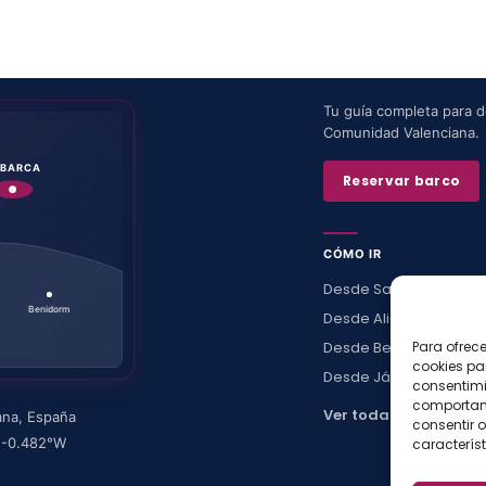
Tu guía completa para de
Comunidad Valenciana.
ABARCA
Reservar barco
CÓMO IR
Desde Santa Pola
Benidorm
Desde Alicante
Desde Benidorm
Para ofrec
cookies pa
Desde Jávea
consentimi
comportami
Ver todas →
ana
,
España
consentir o
·
-0.482
°W
característ