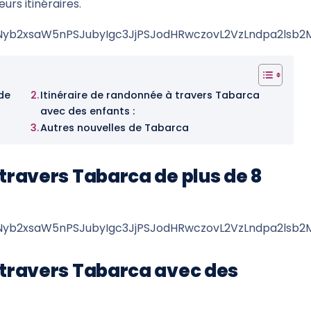
eurs itinéraires.
yb2xsaW5nPSJubyIgc3JjPSJodHRwczovL2VzLndpa2lsb2
de
Itinéraire de randonnée à travers Tabarca
avec des enfants :
Autres nouvelles de Tabarca
 travers Tabarca de plus de 8
b2xsaW5nPSJubyIgc3JjPSJodHRwczovL2VzLndpa2lsb2
 travers Tabarca avec des