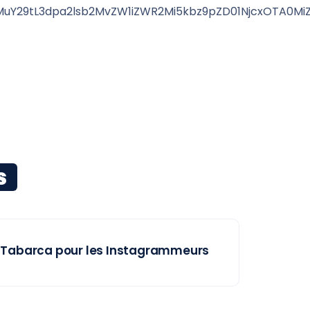
uY29tL3dpa2lsb2MvZW1iZWR2Mi5kbz9pZD01NjcxOTA0Mi
s
Tabarca pour les Instagrammeurs