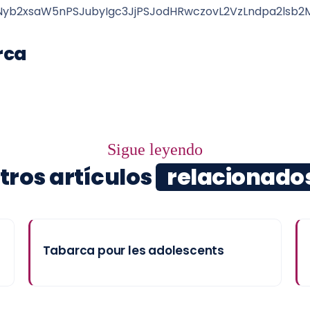
b2xsaW5nPSJubyIgc3JjPSJodHRwczovL2VzLndpa2lsb2M
rca
Sigue leyendo
tros artículos
relacionado
Tabarca pour les adolescents