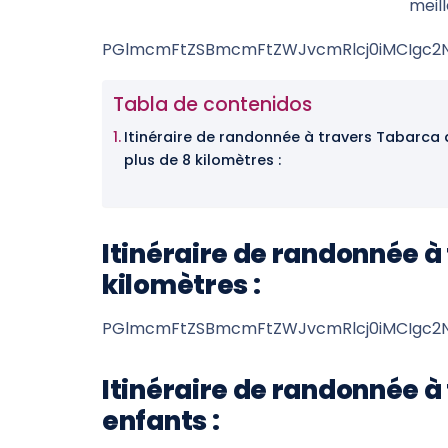
meill
PGlmcmFtZSBmcmFtZWJvcmRlcj0iMCIgc2N
Tabla de contenidos
Itinéraire de randonnée à travers Tabarca 
plus de 8 kilomètres :
Itinéraire de randonnée à
kilomètres :
PGlmcmFtZSBmcmFtZWJvcmRlcj0iMCIgc2Ny
Itinéraire de randonnée à
enfants :