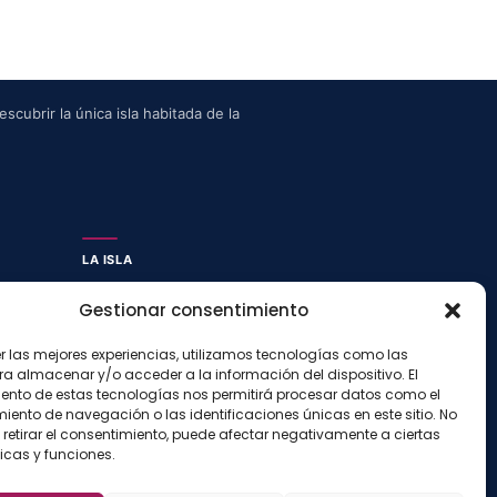
scubrir la única isla habitada de la
LA ISLA
Actividades
Gestionar consentimiento
Blog
Con niños
er las mejores experiencias, utilizamos tecnologías como las
ra almacenar y/o acceder a la información del dispositivo. El
Preguntas frecuentes
ento de estas tecnologías nos permitirá procesar datos como el
Press kit
ento de navegación o las identificaciones únicas en este sitio. No
 retirar el consentimiento, puede afectar negativamente a ciertas
icas y funciones.