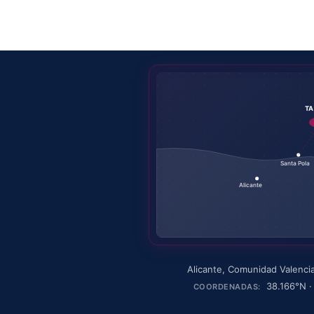
T
Santa Pola
Alicante
Alicante
,
Comunidad Valenci
38.166
°N 
COORDENADAS: