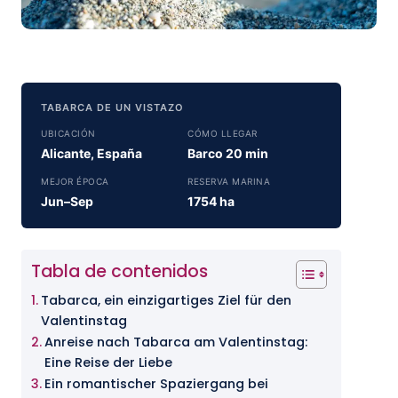
TABARCA DE UN VISTAZO
UBICACIÓN
CÓMO LLEGAR
Alicante, España
Barco 20 min
MEJOR ÉPOCA
RESERVA MARINA
Jun–Sep
1754 ha
Tabla de contenidos
Tabarca, ein einzigartiges Ziel für den
Valentinstag
Anreise nach Tabarca am Valentinstag:
Eine Reise der Liebe
Ein romantischer Spaziergang bei