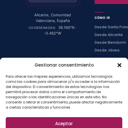
Alicante
,
Comunidad
CÓMO IR
Valenciana
,
España
Desde Santa Pola
38.166
°N ·
COORDENADAS:
-0.482
°W
Desde Alicante
Desde Benidorm
Desde Jávea
Ver todas →
Gestionar consentimiento
Para ofrecer las mejores experiencias, utilizamos tecnologías
LA ISLA
como las cookies para almacenar y/o acceder a la información
del dispositivo. El consentimiento de estas tecnologías nos
Actividades
permitirá procesar datos como el comportamiento de
Blog
navegación o las identificaciones únicas en este sitio. No
consentir o retirar el consentimiento, puede afectar negativamente
Con niños
a ciertas características y funciones.
Preguntas frecue
Press kit
Aceptar