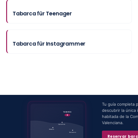
Tabarca für Teenager
Tabarca für Instagrammer
Tu guía completa 
descubrir la única i
TABARCA
habitada de la Co
Valenciana.
Santa Pola
Alicante
Benidorm
Reservar bar