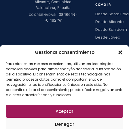
Alicante
,
Comunidad
CÓMO IR
Valenciana
,
España
Desde Santa Pola
38.166
°N ·
COORDENADAS:
-0.482
°W
Desde Alicante
Desde Benidorm
Desde Jávea
Ver todas →
Gestionar consentimiento
Para ofrecer las mejores experiencias, utilizamos tecnologías
LA ISLA
como las cookies para almacenar y/o acceder a la información
del dispositivo. El consentimiento de estas tecnologías nos
Actividades
permitirá procesar datos como el comportamiento de
Blog
navegación o las identificaciones únicas en este sitio. No
consentir o retirar el consentimiento, puede afectar negativamente
Con niños
a ciertas características y funciones.
Preguntas frecue
Press kit
Aceptar
Aviso legal
Privacidad
Cookies
·
·
·
©
2026
La Isla de
Configurar cookies
Denegar
Tabarca