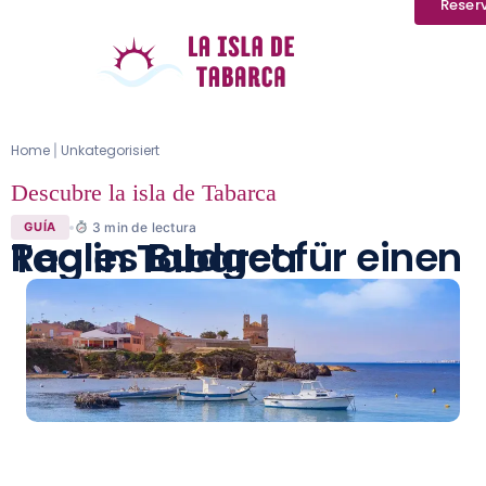
Reser
Home
Unkategorisiert
|
Descubre la isla de Tabarca
3
min de lectura
GUÍA
Reales Budget für einen Tag in Tabarca