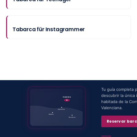
Tabarca für Instagrammer
Tu guía completa 
descubrir la única i
TABARCA
habitada de la Co
Valenciana.
Santa Pola
Alicante
Benidorm
Reservar bar