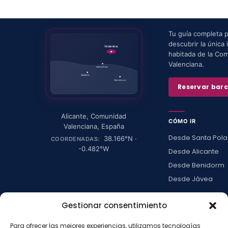
Tu guía completa 
descubrir la única i
TABARCA
habitada de la Co
Valenciana.
Santa Pola
Alicante
Benidorm
Reservar bar
Alicante
,
Comunidad
CÓMO IR
Valenciana
,
España
Desde Santa Pola
38.166
°N ·
COORDENADAS:
-0.482
°W
Desde Alicante
Desde Benidorm
Desde Jávea
Ver todas →
Gestionar consentimiento
Para ofrecer las mejores experiencias, utilizamos tecnologías