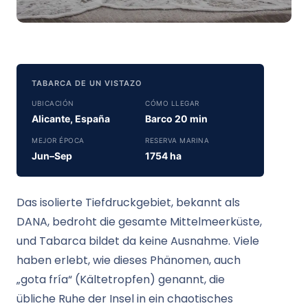
TABARCA DE UN VISTAZO
UBICACIÓN
CÓMO LLEGAR
Alicante, España
Barco 20 min
MEJOR ÉPOCA
RESERVA MARINA
Jun–Sep
1754 ha
Das isolierte Tiefdruckgebiet, bekannt als
DANA, bedroht die gesamte Mittelmeerküste,
und Tabarca bildet da keine Ausnahme. Viele
haben erlebt, wie dieses Phänomen, auch
„gota fría“ (Kältetropfen) genannt, die
übliche Ruhe der Insel in ein chaotisches