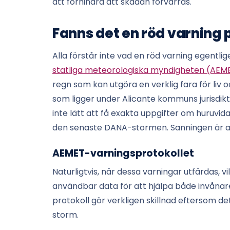
att förhindra att skadan förvärras.
Fanns det en röd varning 
Alla förstår inte vad en röd varning egentl
statliga meteorologiska myndigheten (AEM
regn som kan utgöra en verklig fara för liv
som ligger under Alicante kommuns jurisdikti
inte lätt att få exakta uppgifter om huruvi
den senaste DANA-stormen. Sanningen är att 
AEMET-varningsprotokollet
Naturligtvis, när dessa varningar utfärdas, vi
användbar data för att hjälpa både invånar
protokoll gör verkligen skillnad eftersom d
storm.