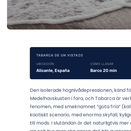
TABARCA DE UN VISTAZO
UBICACIÓN
CÓMO LLEGAR
Alicante, España
Barco 20 min
Den isolerade högnivådepressionen, känd fö
Medelhavskusten i fara, och Tabarca är ver
fenomen, med smeknamnet ”gota fría” (kall d
kaotiskt scenario, med enorma skyfall, kyli
till mods. I slutändan är det naturligtvis 