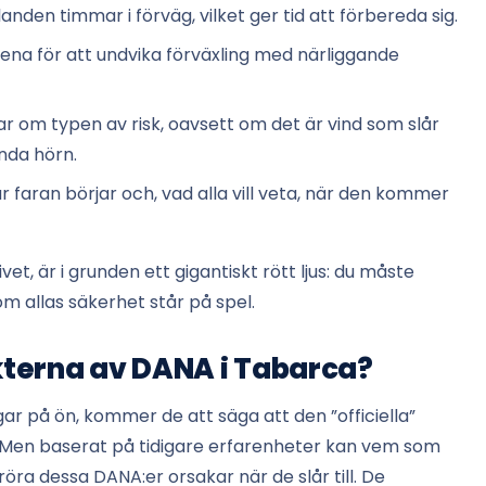
den timmar i förväg, vilket ger tid att förbereda sig.
ena för att undvika förväxling med närliggande
r om typen av risk, oavsett om det är vind som slår
nda hörn.
r faran börjar och, vad alla vill veta, när den kommer
et, är i grunden ett gigantiskt rött ljus: du måste
m allas säkerhet står på spel.
ekterna av DANA i Tabarca?
r på ön, kommer de att säga att den ”officiella”
er. Men baserat på tidigare erfarenheter kan vem som
öra dessa DANA:er orsakar när de slår till. De