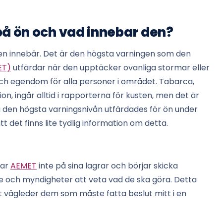
på ön och vad innebar den?
igen innebär. Det är den högsta varningen som den
ET)
utfärdar när den upptäcker ovanliga stormar eller
 och egendom för alla personer i området. Tabarca,
on, ingår alltid i rapporterna för kusten, men det är
da den högsta varningsnivån utfärdades för ön under
det finns lite tydlig information om detta.
lar
AEMET
inte på sina lagrar och börjar skicka
e och myndigheter att veta vad de ska göra. Detta
et vägleder dem som måste fatta beslut mitt i en