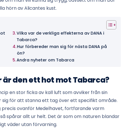
nde om man vill känna sig trygg, oavsett om man bor
la hörn av Alicantes kust.
mot
Vilka var de verkliga effekterna av DANA i
Tabarca?
Hur förbereder man sig för nästa DANA på
ön?
Andra nyheter om Tabarca
 är den ett hot mot Tabarca?
ncip en stor ficka av kall luft som avviker från sin
g för att stanna ett tag över ett specifikt område.
ig precis ovanför Medelhavet, fortfarande varm
 så spårar allt ur helt. Det är som om naturen blandar
ligt väder utan förvarning.