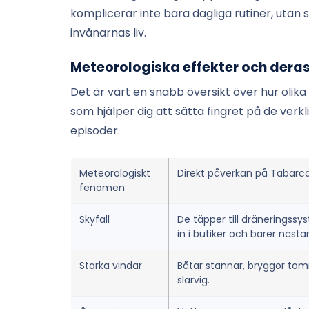
komplicerar inte bara dagliga rutiner, uta
invånarnas liv.
Meteorologiska effekter och dera
Det är värt en snabb översikt över hur olika
som hjälper dig att sätta fingret på de verk
episoder.
Meteorologiskt
Direkt påverkan på Tabarc
fenomen
Skyfall
De täpper till dräneringss
in i butiker och barer nästan
Starka vindar
Båtar stannar, bryggor tom
slarvig.