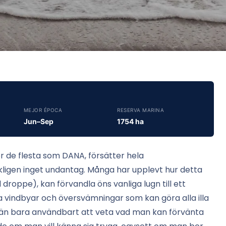
MEJOR ÉPOCA
RESERVA MARINA
Jun–Sep
1754 ha
r de flesta som DANA, försätter hela
kligen inget undantag. Många har upplevt hur detta
roppe), kan förvandla öns vanliga lugn till ett
ga vindbyar och översvämningar som kan göra alla illa
mer än bara användbart att veta vad man kan förvänta