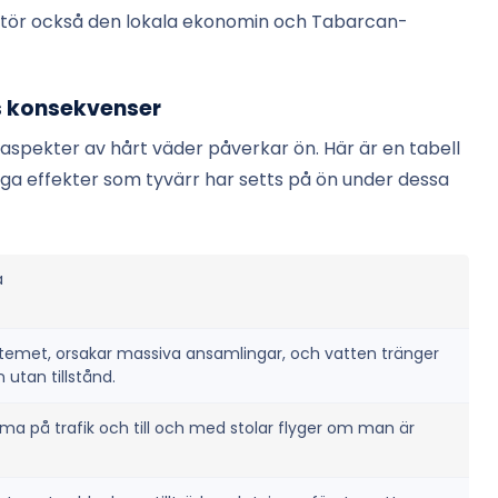
n stör också den lokala ekonomin och Tabarcan-
s konsekvenser
 aspekter av hårt väder påverkar ön. Här är en tabell
liga effekter som tyvärr har setts på ön under dessa
a
ystemet, orsakar massiva ansamlingar, och vatten tränger
 utan tillstånd.
ma på trafik och till och med stolar flyger om man är