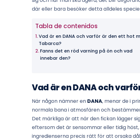
sig och hur man ska agera; det blir avgöra
där eller bara besöker detta alldeles speciel
Tabla de contenidos
Vad är en DANA och varför är den ett hot 
Tabarca?
Fanns det en röd varning på ön och vad
innebar den?
Vad är en DANA och varför
När någon nämner en
DANA
, menar de i pri
normala bana i atmosfären och bestämmer si
Det märkliga är att när den fickan lägger s
eftersom det är sensommar eller tidig höst,
ingredienserna precis rätt för att orsaka då