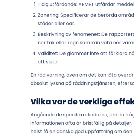
Tidig utfärdande: AEMET utfärdar meddelan
Zonering: Specificerar de berörda områd
städer eller öar.
Beskrivning av fenomenet: De rapportera
ner tak eller regn som kan väta ner vare
Validitet: De glömmer inte att förklara nä
att sluta.
En röd varning, även om det kan låta överdriv
absolut lyssna på räddningstjänsten, efterso
Vilka var de verkliga eff
Angående de specifika skadorna, om du fråga
informationen ofta är bristfällig på detalj
helst få en ganska god uppfattning om den r