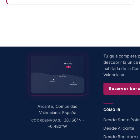
Tu guía completa 
descubrir la única i
TABARCA
habitada de la Co
Valenciana.
Santa Pola
Alicante
Benidorm
Reservar bar
Alicante
,
Comunidad
CÓMO IR
Valenciana
,
España
Desde Santa Pola
38.166
°N ·
COORDENADAS:
-0.482
°W
Desde Alicante
Desde Benidorm