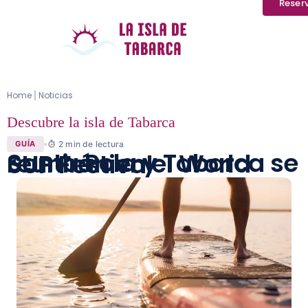
Reser
Home
Noticias
|
Descubre la isla de Tabarca
2
min de lectura
GUÍA
Santa Pola y Tabarca se reunirán en el World SUP Festival