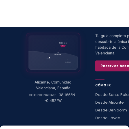
Tu guía completa 
descubrir la única i
TABARCA
habitada de la Co
Valenciana.
Santa Pola
Alicante
Benidorm
Reservar bar
Alicante
,
Comunidad
CÓMO IR
Valenciana
,
España
Desde Santa Pola
38.166
°N ·
COORDENADAS:
-0.482
°W
Desde Alicante
Desde Benidorm
Desde Jávea
Ver todas →