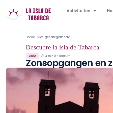
Activiteiten
Ho
Home
Niet-gecategoriseerd
|
Descubre la isla de Tabarca
3
min de lectura
GUÍA
Zonsopgangen en z