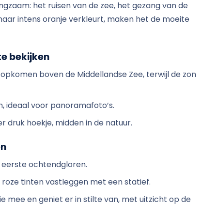
angzaam: het ruisen van de zee, het gezang van de
aar intens oranje verkleurt, maken het de moeite
e bekijken
n opkomen boven de Middellandse Zee, terwijl de zon
zon, ideaal voor panoramafoto’s.
er druk hoekje, midden in de natuur.
en
t eerste ochtendgloren.
en roze tinten vastleggen met een statief.
fie mee en geniet er in stilte van, met uitzicht op de