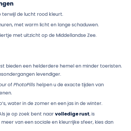
ngen
terwijl de lucht rood kleurt.
uren, met warm licht en lange schaduwen.
biertje met uitzicht op de Middellandse Zee.
rfst bieden een helderdere hemel en minder toeristen.
zonsondergangen levendiger.
our
of
PhotoPills
helpen u de exacte tijden van
enen.
oto’s, water in de zomer en een jas in de winter.
 Als je op zoek bent naar
volledige rust
, is
e meer van een sociale en kleurrijke sfeer, kies dan