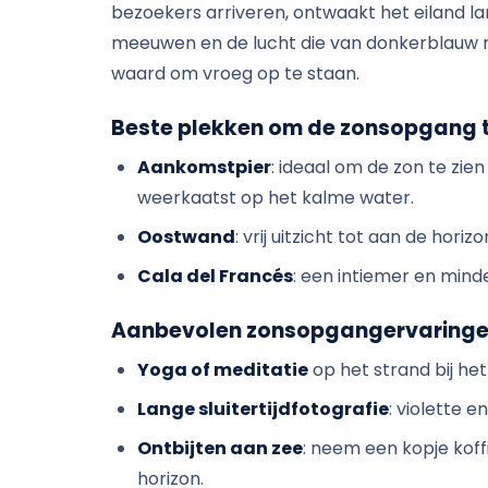
bezoekers arriveren, ontwaakt het eiland l
meeuwen en de lucht die van donkerblauw n
waard om vroeg op te staan.
Beste plekken om de zonsopgang t
Aankomstpier
: ideaal om de zon te zie
weerkaatst op het kalme water.
Oostwand
: vrij uitzicht tot aan de hori
Cala del Francés
: een intiemer en mind
Aanbevolen zonsopgangervaring
Yoga of meditatie
op het strand bij he
Lange sluitertijdfotografie
: violette 
Ontbijten aan zee
: neem een ​​kopje kof
horizon.