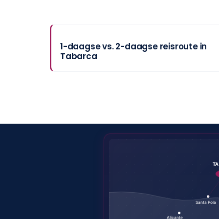
1-daagse vs. 2-daagse reisroute in
Tabarca
T
Santa Pola
Alicante