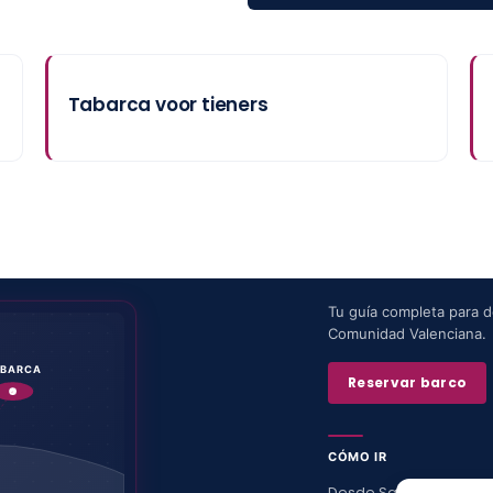
Tabarca voor tieners
Tu guía completa para de
Comunidad Valenciana.
ABARCA
Reservar barco
CÓMO IR
Desde Santa Pola