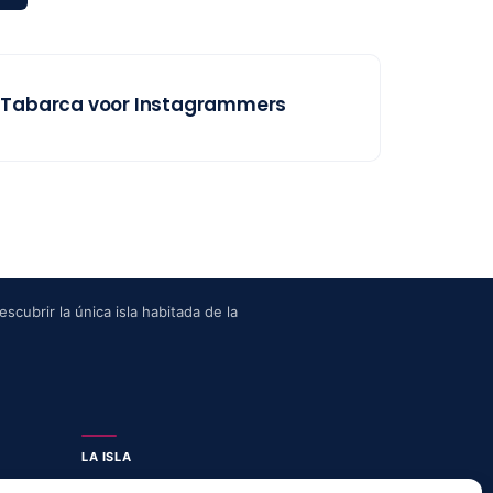
Tabarca voor Instagrammers
scubrir la única isla habitada de la
LA ISLA
Actividades