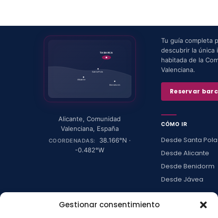
Tu guía completa 
descubrir la única i
TABARCA
habitada de la Co
Valenciana.
Santa Pola
Alicante
Benidorm
Reservar bar
Alicante
,
Comunidad
CÓMO IR
Valenciana
,
España
Desde Santa Pola
38.166
°N ·
COORDENADAS:
-0.482
°W
Desde Alicante
Desde Benidorm
Desde Jávea
Ver todas →
Gestionar consentimiento