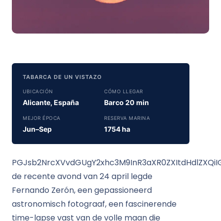
TABARCA DE UN VISTAZO
UBICACIÓN
CÓMO LLEGAR
Alicante, España
Barco 20 min
MEJOR ÉPOCA
RESERVA MARINA
Jun–Sep
1754 ha
PGJsb2NrcXVvdGUgY2xhc3M9InR3aXR0ZXItdHdlZXQi
de recente avond van 24 april legde
Fernando Zerón, een gepassioneerd
astronomisch fotograaf, een fascinerende
time-lapse vast van de volle maan die