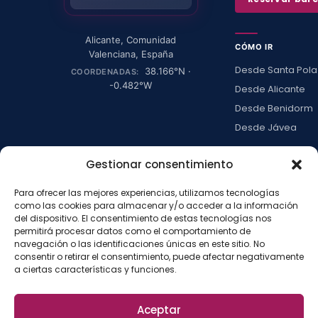
Alicante
,
Comunidad
CÓMO IR
Valenciana
,
España
Desde Santa Pola
38.166
°N ·
COORDENADAS:
-0.482
°W
Desde Alicante
Desde Benidorm
Desde Jávea
Ver todas →
Gestionar consentimiento
Para ofrecer las mejores experiencias, utilizamos tecnologías
LA ISLA
como las cookies para almacenar y/o acceder a la información
del dispositivo. El consentimiento de estas tecnologías nos
Actividades
permitirá procesar datos como el comportamiento de
Blog
navegación o las identificaciones únicas en este sitio. No
consentir o retirar el consentimiento, puede afectar negativamente
Con niños
a ciertas características y funciones.
Preguntas frecue
Press kit
Aceptar