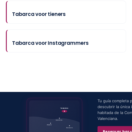
Tabarca voor tieners
Tabarca voor Instagrammers
Tu guía completa 
descubrir la única i
TABARCA
habitada de la Co
Valenciana.
Santa Pola
Alicante
Benidorm
Reservar bar