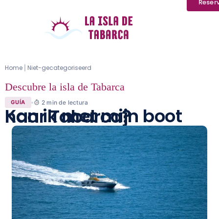
Reser
Home
Niet-gecategoriseerd
|
Descubre la isla de Tabarca
2
min de lectura
GUÍA
Kan ik met mijn boot naar Tabarca?