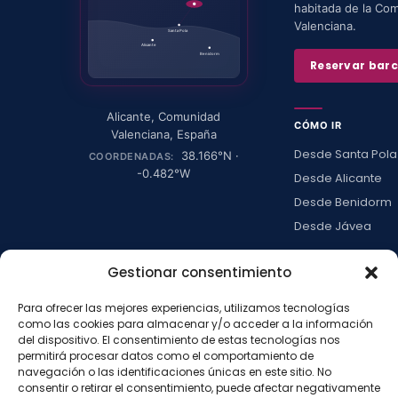
habitada de la Co
Valenciana.
Santa Pola
Alicante
Benidorm
Reservar bar
Alicante
,
Comunidad
CÓMO IR
Valenciana
,
España
Desde Santa Pola
38.166
°N ·
COORDENADAS:
-0.482
°W
Desde Alicante
Desde Benidorm
Desde Jávea
Ver todas →
Gestionar consentimiento
Para ofrecer las mejores experiencias, utilizamos tecnologías
LA ISLA
como las cookies para almacenar y/o acceder a la información
del dispositivo. El consentimiento de estas tecnologías nos
Actividades
permitirá procesar datos como el comportamiento de
Blog
navegación o las identificaciones únicas en este sitio. No
consentir o retirar el consentimiento, puede afectar negativamente
Con niños