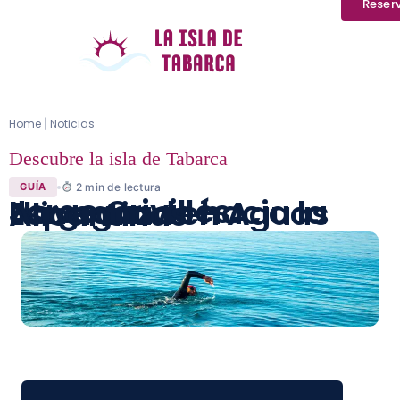
Reser
Home
Noticias
|
Descubre la isla de Tabarca
2
min de lectura
GUÍA
Jorge Crivillés: Navegando hacia la Esperanza en Aguas Alicantinas