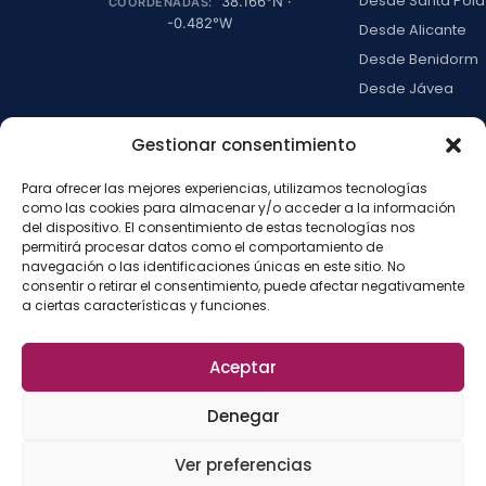
Desde Santa Pola
38.166
°N ·
COORDENADAS:
-0.482
°W
Desde Alicante
Desde Benidorm
Desde Jávea
Ver todas →
Gestionar consentimiento
Para ofrecer las mejores experiencias, utilizamos tecnologías
LA ISLA
como las cookies para almacenar y/o acceder a la información
Actividades
del dispositivo. El consentimiento de estas tecnologías nos
permitirá procesar datos como el comportamiento de
Blog
navegación o las identificaciones únicas en este sitio. No
Con niños
consentir o retirar el consentimiento, puede afectar negativamente
a ciertas características y funciones.
Preguntas frecue
Press kit
Aceptar
Aviso legal
Privacidad
Cookies
·
·
·
©
2026
La Isla de
Configurar cookies
Denegar
Tabarca
La
Desarrollado por
Ver preferencias
Fábrica del SEO