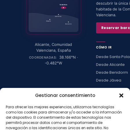
descubrir la única i
TABARCA
habitada de la Co
Valenciana.
Santa Pola
Alicante
Benidorm
Reservar bar
Alicante
,
Comunidad
CÓMO IR
Valenciana
,
España
Desde Santa Pola
38.166
°N ·
COORDENADAS:
-0.482
°W
Desde Alicante
Desde Benidorm
Desde Jávea
Ver todas →
Gestionar consentimiento
Para ofrecer las mejores experiencias, utilizamos tecnologías
LA ISLA
como las cookies para almacenar y/o acceder a la información
del dispositivo. El consentimiento de estas tecnologías nos
Actividades
permitirá procesar datos como el comportamiento de
Blog
navegación o las identificaciones únicas en este sitio. No