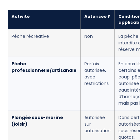
Activité
Autorisée ?
Conditio
applicab
Pêche récréative
Non
La pêche 
interdite 
réserve m
Pêche
Parfois
En eaux lib
professionnelle/artisanale
autorisée,
certains 
avec
coup, pêc
restrictions
autorisée 
eaux intéri
d’hameçon
mais pas 
Plongée sous-marine
Autorisée
Dans cert
(loisir)
sur
autorisée
autorisation
sous rése
quotas.