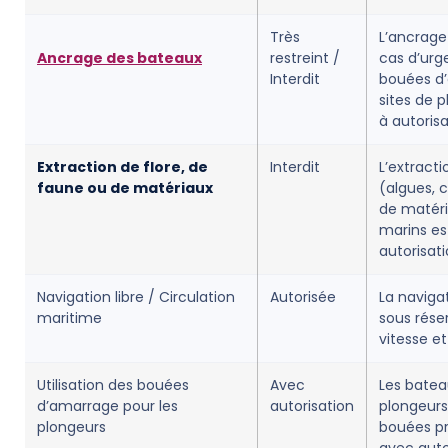
Très
L’ancrage 
Ancrage des bateaux
restreint /
cas d’urge
Interdit
bouées d’
sites de 
à autorisa
Extraction de flore, de
Interdit
L’extract
faune ou de matériaux
(algues, c
de matéri
marins est
autorisati
Navigation libre / Circulation
Autorisée
La navigat
maritime
sous rése
vitesse et
Utilisation des bouées
Avec
Les batea
d’amarrage pour les
autorisation
plongeurs 
plongeurs
bouées pr