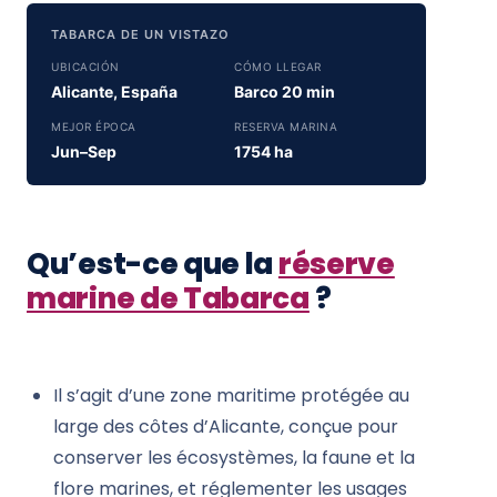
TABARCA DE UN VISTAZO
UBICACIÓN
CÓMO LLEGAR
Alicante, España
Barco 20 min
MEJOR ÉPOCA
RESERVA MARINA
Jun–Sep
1754 ha
Qu’est-ce que la
réserve
marine de Tabarca
?
Il s’agit d’une zone maritime protégée au
large des côtes d’Alicante, conçue pour
conserver les écosystèmes, la faune et la
flore marines, et réglementer les usages