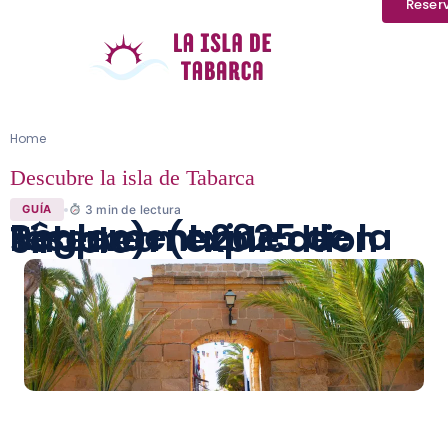
Reser
Home
Descubre la isla de Tabarca
3
min de lectura
GUÍA
Règlement 2025 de la réserve marine de Tabarca (explication simple)