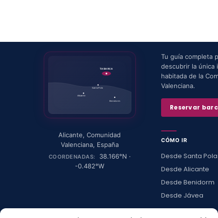
Tu guía completa 
descubrir la única i
TABARCA
habitada de la Co
Valenciana.
Santa Pola
Alicante
Benidorm
Reservar bar
Alicante
,
Comunidad
CÓMO IR
Valenciana
,
España
Desde Santa Pola
38.166
°N ·
COORDENADAS:
-0.482
°W
Desde Alicante
Desde Benidorm
Desde Jávea
Ver todas →