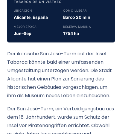
TABARCA DE UN VISTAZO
UBICACIÓN
CÓMO LLEGAR
Alicante, España
Barco 20 min
MEJOR ÉPOCA
RESERVA MARINA
Jun–Sep
1754 ha
Der ikonische San José-Turm auf der Insel
Tabarca könnte bald einer umfassenden
Umgestaltung unterzogen werden. Die Stadt
Alicante hat einen Plan zur Sanierung des
historischen Gebäudes vorgeschlagen, um
ihm als Museum neues Leben einzuhauchen.
Der San José-Turm, ein Verteidigungsbau aus
dem 18. Jahrhundert, wurde zum Schutz der
Insel vor Piratenangriffen errichtet. Obwohl
er viele Jahre lang geschlossen und