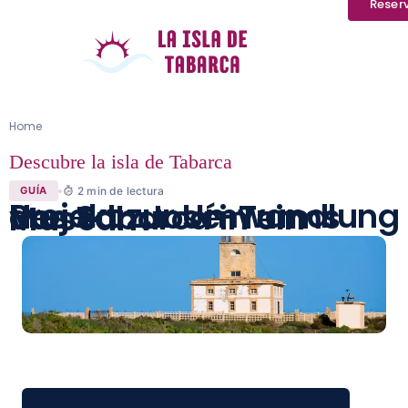
Reser
Home
Descubre la isla de Tabarca
2
min de lectura
GUÍA
Projekt zur Umwandlung des San José-Turms von Tabarca in ein Museum