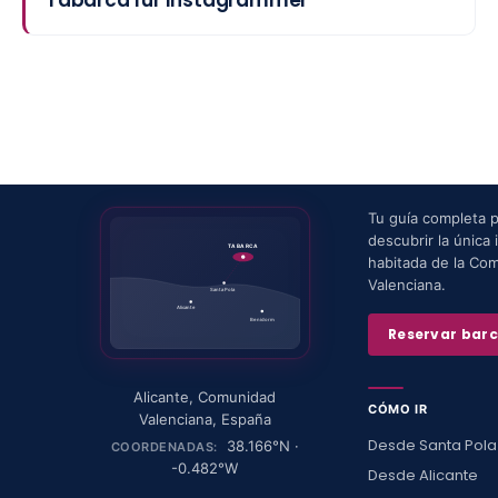
Tu guía completa 
descubrir la única i
TABARCA
habitada de la Co
Valenciana.
Santa Pola
Alicante
Benidorm
Reservar bar
Alicante
,
Comunidad
CÓMO IR
Valenciana
,
España
Desde Santa Pola
38.166
°N ·
COORDENADAS:
-0.482
°W
Desde Alicante