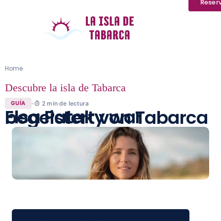
Reser
Home
Descubre la isla de Tabarca
2
min de lectura
GUÍA
Elsa Pataky war begeistert von Tabarca