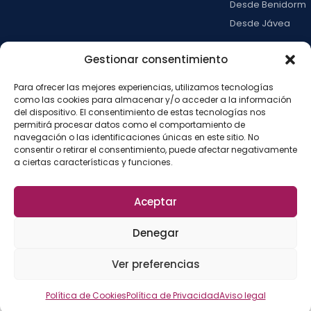
Desde Benidorm
Desde Jávea
Ver todas →
Gestionar consentimiento
Para ofrecer las mejores experiencias, utilizamos tecnologías
LA ISLA
como las cookies para almacenar y/o acceder a la información
Actividades
del dispositivo. El consentimiento de estas tecnologías nos
permitirá procesar datos como el comportamiento de
Blog
navegación o las identificaciones únicas en este sitio. No
Con niños
consentir o retirar el consentimiento, puede afectar negativamente
a ciertas características y funciones.
Preguntas frecue
Press kit
Aceptar
Aviso legal
Privacidad
Cookies
·
·
·
©
2026
La Isla de
Configurar cookies
Denegar
Tabarca
La
Desarrollado por
Ver preferencias
Fábrica del SEO
Política de Cookies
Política de Privacidad
Aviso legal