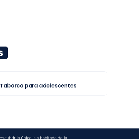
s
Tabarca para adolescentes
scubrir la única isla habitada de la