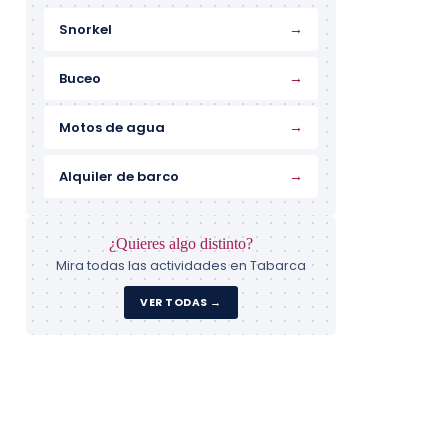
→
Snorkel
→
Buceo
→
Motos de agua
→
Alquiler de barco
¿Quieres algo distinto?
Mira todas las actividades en Tabarca
VER TODAS →