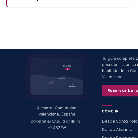
Tu guía completa 
descubrir la única i
TABARCA
habitada de la Co
Valenciana.
Santa Pola
Alicante
Benidorm
Reservar bar
Alicante
,
Comunidad
CÓMO IR
Valenciana
,
España
Desde Santa Pola
38.166
°N ·
COORDENADAS:
-0.482
°W
Desde Alicante
Desde Benidorm